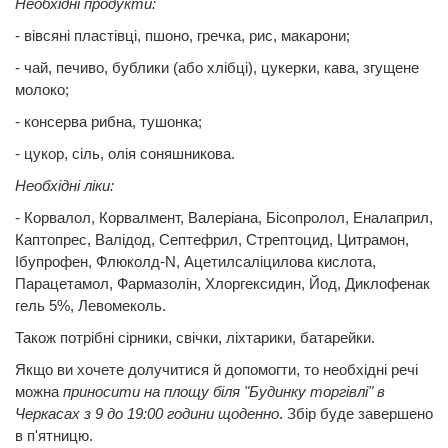
Необхідні продукти:
- вівсяні пластівці, пшоно, гречка, рис, макарони;
- чай, печиво, бублики (або хлібці), цукерки, кава, згущене
молоко;
- консерва рибна, тушонка;
- цукор, сіль, олія соняшникова.
Необхідні ліки:
- Корвалол, Корвалмент, Валеріана, Бісопролол, Еналаприл,
Каптопрес, Валідод, Септефрил, Стрептоцид, Цитрамон,
Ібупрофен, Флюколд-N, Ацетилсаліцилова кислота,
Парацетамол, Фармазолін, Хлоргексидин, Йод, Диклофенак
гель 5%, Левомеколь.
Також потрібні сірники, свічки, ліхтарики, батарейки.
Якщо ви хочете долучитися й допомогти, то необхідні речі
можна
приносити на площу біля "Будинку торгівлі" в
Черкасах з 9 до 19:00 години щоденно
. Збір буде завершено
в п'ятницю.