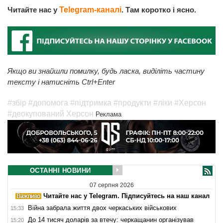
Читайте нас у
Telegram-каналі
. Там коротко і ясно.
Якщо ви знайшли помилку, будь ласка, виділіть частину
тексту і натисніть Ctrl+Enter
#збір
#допомога
#підтримка
#продукти
#ліки
#Херсон
#деокупований Херсон
Реклама
ОСТАННІ НОВИНИ
07 серпня 2026
Читайте нас у Telegram. Підписуйтесь на наш канал
Війна забрала життя двох черкаських військових
15:33
До 14 тисяч доларів за втечу: черкащанин організував
15:20