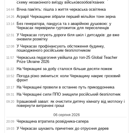
схему незаконного виїзду військовозобов'язаних
Вічна пам'ять: пішла з життя черкаська освітянка
14:44
Аграрії Черкащини зібрали перший мільйон тонн зерна
14:26
Без генератора, пандуса та з аварійною душовою: у
13:14
Черкасах перевірили гуртожиток для переселенців
У Черкасах готують дороги біля шкіл і дитсадків: де вже
12:31
оновили розмітку
У Черкасах профінансують обстеження будинку,
12:08
пошкодженого російським безпілотником
Черкаська педагогиня увійшла до топ-25 Global Teacher
11:57
Prize Ukraine 2026
На Черкащині за добу сталося більше десяти пожеж
11:22
Погода різко зміниться: коли Черкащину накриє грозовий
10:52
фронт
На Черкащині провели в останню путь прикордонника
10:17
На Черкащині сили ППО знищили російський безпілотник
09:31
Іграшковий завал: як очистити дитячу кімнату від мотлоху і
09:20
повернути витрачені гроші
06 серпня 2026
Черкащина втратила розвідника-сапера
20:09
У Черкасах шукають причетних до отруєння дерев
19:03