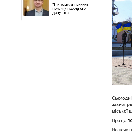
"Рік тому, я прийняв
присягу народного
депутата"
Сьогодні,
захист р
міської 
Про це
п
На початк