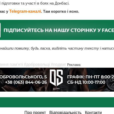
 підготовки та участі в боях на Донбасі.
нас у
Telegram-каналі
. Там коротко і ясно.
найшли помилку, будь ласка, виділіть частину тексту і натис
ння пам'яті
#добровольці
#подвиг
Реклама
Про проект
Відповідальність
Контакти