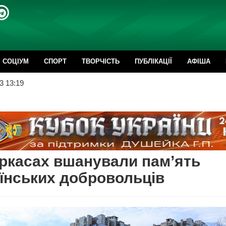
CОЦІУМ
СПОРТ
ТВОРЧІСТЬ
ПУБЛІКАЦІЇ
АФІША
3 13:19
ркасах вшанували пам’ять
їнських добровольців