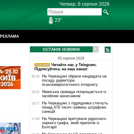
Четвер, 6 серпня 2026
23°
РЕКЛАМА
ОСТАННІ НОВИНИ
05 серпня 2026
Читайте нас у Telegram.
Підписуйтесь на наш канал
На Черкащині обрали кандидата на
20:15
посаду директора
психоневрологічного інтернату
Уманська громада попрощається із
19:22
загиблим захисником
На Черкащині з підрядника стягнуть
18:17
понад 670 тисяч гривень штрафних
санкцій
На Черкащині врятували рідкісного
17:09
чорного грифа, який прилетів із
Болгарії