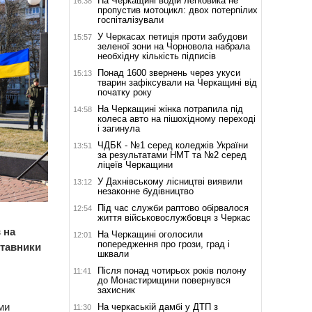
На Черкащині водій легковика не
16:38
пропустив мотоцикл: двох потерпілих
госпіталізували
У Черкасах петиція проти забудови
15:57
зеленої зони на Чорновола набрала
необхідну кількість підписів
Понад 1600 звернень через укуси
15:13
тварин зафіксували на Черкащині від
початку року
На Черкащині жінка потрапила під
14:58
колеса авто на пішохідному переході
і загинула
ЧДБК - №1 серед коледжів України
13:51
за результатами НМТ та №2 серед
ліцеїв Черкащини
У Дахнівському лісництві виявили
13:12
незаконне будівництво
Під час служби раптово обірвалося
12:54
життя військовослужбовця з Черкас
 на
На Черкащині оголосили
12:01
попередження про грози, град і
ставники
шквали
Після понад чотирьох років полону
11:41
до Монастирищини повернувся
захисник
ми
На черкаській дамбі у ДТП з
11:30