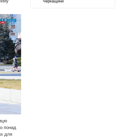
інну
Черкащини
ницю
о понад
ях для