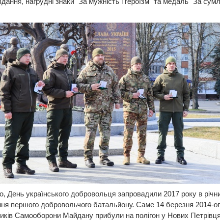
вдання, нагрудні знаки "За мужність і героїзм" та медаль "За сумл
, День українського добровольця запровадили 2017 року в річ
я першого добровольчого батальйону. Саме 14 березня 2014-ог
иків Самооборони Майдану прибули на полігон у Нових Петрівц