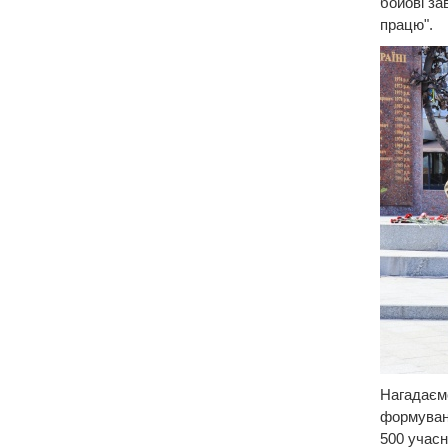
бойові за
працю".
Нагадаємо
формуванн
500 учасн