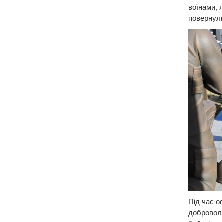
воїнами, 
повернули
Під час о
доброволь