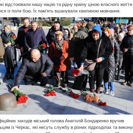
які відстоювали нашу націю та рідну країну ціною власного життя 
ся із поля бою. Їх пам’ять вшанували хвилиною мовчання.
фіційних заходів міський голова Анатолій Бондаренко вручив
цям із Черкас, які несуть службу в різних підрозділах та виконую