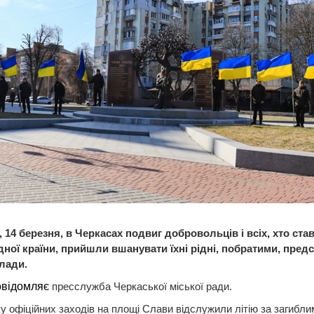
 14 березня, в Черкасах подвиг добровольців і всіх, хто став
ідної країни, прийшли вшанувати їхні рідні, побратими, пред
влади.
овідомляє
пресслужба Черкаської міської ради.
у офіційних заходів на площі Слави відслужили літію за загибли