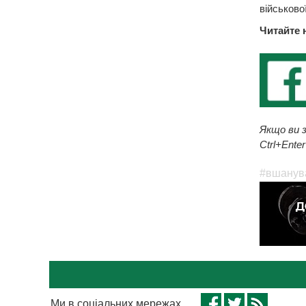
військової
Читайте 
Якщо ви з
Ctrl+Enter
#вшанува
Ми в соціальних мережах