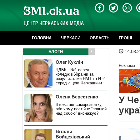
ГОЛОВНА
ЧЕРКАСИ
ОБЛАСТЬ
ГРОШІ
14.03.2
БЛОГИ
Олег Куклін
Реклама
ЧДБК - №1 серед
коледжів України за
результатами НМТ та №2
серед ліцеїв Черкащини
Олена Берестенко
У Че
Втома від саморозвитку,
укра
або чому постійне “працюй
над собою” виснажує?
Віталій
Войцехівський