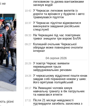
легковиком та двома вантажівками
і не
загинув водій
У Черкасах легковик вилетів із
10:42
дороги та врізався у будівлю і авто:
травмувався підліток
У Черкасах підлітки відмовилися
10:37
виконувати завдання російських
спецслужб
На Черкащині під час повітряних
09:33
тривог знищили три ворожі БпЛА
Колишній очільник Черкаської
09:27
облради може повноцінно очолити
інтернат
04 серпня 2026
У повітрі Черкас виявили
20:29
перевищення трьох
забруднювальних речовин
У черкаському відділенні пошти юнак
19:28
завдав собі поранення ножем у шию:
його врятував поліцейський
На Уманщині чоловік кинув
18:17
навчальну гранату в бік патрульних
та намагався втекти
Після 21 місяця невідомості
17:11
ть різні
підтвердили загибель захисника з