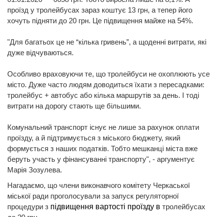
проїзд у тролейбусах зараз коштує 13 грн, а тепер його
хочуть підняти до 20 грн. Це підвищення майже на 54%.
"Для багатьох це не “кілька гривень”, а щоденні витрати, які
дуже відчуваються.
Особливо враховуючи те, що тролейбуси не охоплюють усе
місто. Дуже часто людям доводиться їхати з пересадками:
тролейбус + автобус або кілька маршрутів за день. І тоді
витрати на дорогу стають ще більшими.
Комунальний транспорт існує не лише за рахунок оплати
проїзду, а й підтримується з міського бюджету, який
формується з наших податків. Тобто мешканці міста вже
беруть участь у фінансуванні транспорту", - аргументує
Марія Зозулева.
Нагадаємо, що члени виконавчого комітету Черкаської
міської ради проголосували за запуск регуляторної
процедури з
підвищення вартості проїзду в
тролейбусах