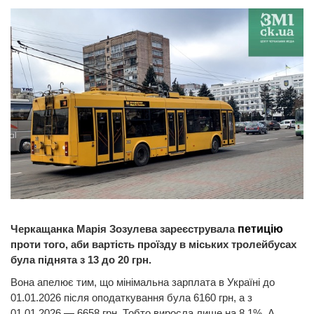
Черкащанка Марія Зозулева зареєструвала
петицію
проти того, аби вартість проїзду в міських тролейбусах
була піднята з 13 до 20 грн.
Вона апелює тим, що мінімальна зарплата в Україні до
01.01.2026 після оподаткування була 6160 грн, а з
01.01.2026 — 6658 грн. Тобто виросла лише на 8,1%. А