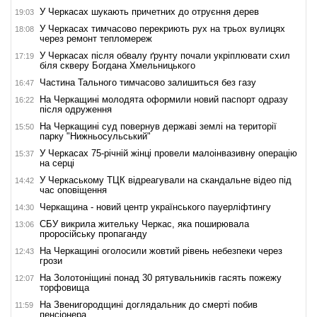
У Черкасах шукають причетних до отруєння дерев
19:03
У Черкасах тимчасово перекриють рух на трьох вулицях
18:08
через ремонт тепломереж
У Черкасах після обвалу ґрунту почали укріплювати схил
17:19
біля скверу Богдана Хмельницького
Частина Тального тимчасово залишиться без газу
16:47
На Черкащині молодята оформили новий паспорт одразу
16:22
після одруження
На Черкащині суд повернув державі землі на території
15:50
парку "Нижньосульський"
У Черкасах 75-річній жінці провели малоінвазивну операцію
15:37
на серці
У Черкаському ТЦК відреагували на скандальне відео під
14:42
час оповіщення
Черкащина - новий центр українського пауерліфтингу
14:30
СБУ викрила жительку Черкас, яка поширювала
13:06
проросійську пропаганду
На Черкащині оголосили жовтий рівень небезпеки через
12:43
грози
На Золотоніщині понад 30 рятувальників гасять пожежу
12:07
торфовища
На Звенигородщині доглядальник до смерті побив
11:59
пенсіонера