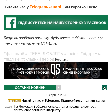
Читайте нас у
Telegram-каналі
. Там коротко і ясно.
Якщо ви знайшли помилку, будь ласка, виділіть частину
тексту і натисніть Ctrl+Enter
#флешмоб
##ТЕБЕ_ЛЮБЛЯТЬ
#поліція
#підтримка
#підлітки
#складний період
Реклама
ОСТАННІ НОВИНИ
05 серпня 2026
Читайте нас у Telegram. Підписуйтесь на наш канал
На Черкащині обрали кандидата на посаду директора
20:15
психоневрологічного інтернату