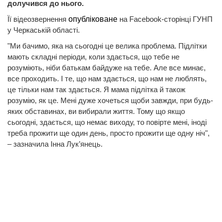
долучився до нього.
Її відеозвернення
опубліковане
на Facebook-сторінці ГУНП
у Черкаській області.
"Ми бачимо, яка на сьогодні це велика проблема. Підлітки
мають складні періоди, коли здається, що тебе не
розуміють, ніби батькам байдуже на тебе. Але все минає,
все проходить. І те, що нам здається, що нам не люблять,
це тільки нам так здається. Я мама підлітка й також
розумію, як це. Мені дуже хочеться щоби завжди, при будь-
яких обставинах, ви вибирали життя. Тому що якщо
сьогодні, здається, що немає виходу, то повірте мені, іноді
треба прожити ще один день, просто прожити ще одну ніч",
– зазначила Інна Лук’янець.