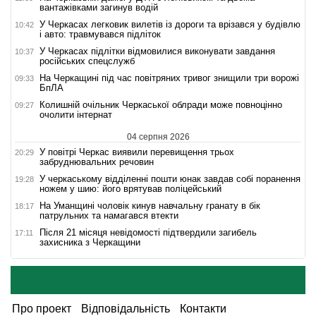
вантажівками загинув водій
У Черкасах легковик вилетів із дороги та врізався у будівлю
10:42
і авто: травмувався підліток
У Черкасах підлітки відмовилися виконувати завдання
10:37
російських спецслужб
На Черкащині під час повітряних тривог знищили три ворожі
09:33
БпЛА
Колишній очільник Черкаської облради може повноцінно
09:27
очолити інтернат
04 серпня 2026
У повітрі Черкас виявили перевищення трьох
20:29
забруднювальних речовин
У черкаському відділенні пошти юнак завдав собі поранення
19:28
ножем у шию: його врятував поліцейський
На Уманщині чоловік кинув навчальну гранату в бік
18:17
патрульних та намагався втекти
Після 21 місяця невідомості підтвердили загибель
17:11
захисника з Черкащини
Про проект
Відповідальність
Контакти