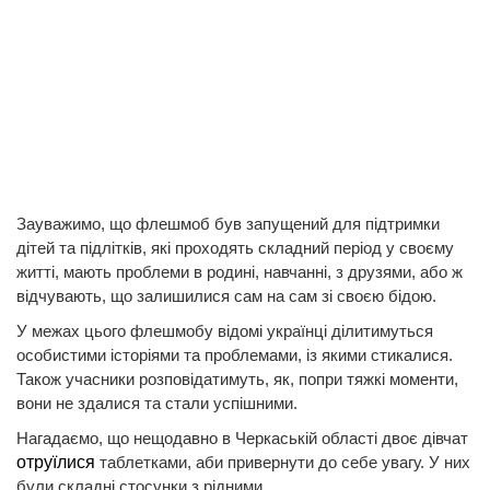
Зауважимо, що флешмоб був запущений для підтримки
дітей та підлітків, які проходять складний період у своєму
житті, мають проблеми в родині, навчанні, з друзями, або ж
відчувають, що залишилися сам на сам зі своєю бідою.
У межах цього флешмобу відомі українці ділитимуться
особистими історіями та проблемами, із якими стикалися.
Також учасники розповідатимуть, як, попри тяжкі моменти,
вони не здалися та стали успішними.
Нагадаємо, що нещодавно в Черкаській області двоє дівчат
отруїлися
таблетками, аби привернути до себе увагу. У них
були складні стосунки з рідними.