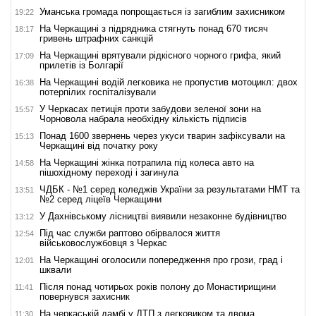
Уманська громада попрощається із загиблим захисником
19:22
На Черкащині з підрядника стягнуть понад 670 тисяч
18:17
гривень штрафних санкцій
На Черкащині врятували рідкісного чорного грифа, який
17:09
прилетів із Болгарії
На Черкащині водій легковика не пропустив мотоцикл: двох
16:38
потерпілих госпіталізували
У Черкасах петиція проти забудови зеленої зони на
15:57
Чорновола набрала необхідну кількість підписів
Понад 1600 звернень через укуси тварин зафіксували на
15:13
Черкащині від початку року
На Черкащині жінка потрапила під колеса авто на
14:58
пішохідному переході і загинула
ЧДБК - №1 серед коледжів України за результатами НМТ та
13:51
№2 серед ліцеїв Черкащини
У Дахнівському лісництві виявили незаконне будівництво
13:12
Під час служби раптово обірвалося життя
12:54
військовослужбовця з Черкас
На Черкащині оголосили попередження про грози, град і
12:01
шквали
Після понад чотирьох років полону до Монастирищини
11:41
повернувся захисник
На черкаській дамбі у ДТП з легковиком та двома
11:30