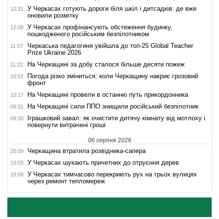
У Черкасах готують дороги біля шкіл і дитсадків: де вже
12:31
оновили розмітку
У Черкасах профінансують обстеження будинку,
12:08
пошкодженого російським безпілотником
Черкаська педагогиня увійшла до топ-25 Global Teacher
11:57
Prize Ukraine 2026
На Черкащині за добу сталося більше десяти пожеж
11:22
Погода різко зміниться: коли Черкащину накриє грозовий
10:52
фронт
На Черкащині провели в останню путь прикордонника
10:17
На Черкащині сили ППО знищили російський безпілотник
09:31
Іграшковий завал: як очистити дитячу кімнату від мотлоху і
09:20
повернути витрачені гроші
06 серпня 2026
Черкащина втратила розвідника-сапера
20:09
У Черкасах шукають причетних до отруєння дерев
19:03
У Черкасах тимчасово перекриють рух на трьох вулицях
18:08
через ремонт тепломереж