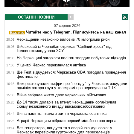
ОСТАННІ НОВИНИ
07 серпня 2026
Читайте нас у Telegram. Підписуйтесь на наш канал
Черкащанин незаконно виловив 70 кілограмів риби
20:01
Військовий із Чорнобая отримав "Срібний хрест" від
19:05
Головнокомандувача ЗСУ
На Черкащині загорівся полігон твердих побутових відходів
18:08
У центрі Черкас перекинулася автівка
17:06
Ше.Fest відбудеться: Черкаська ОВА погодила проведення
16:49
фестивалю
Використовували шифри про "погоду": у Черкасах засудили
16:15
адміністратора груп у телеграмі про пересування ТЦК
Війна забрала життя двох черкаських військових
15:33
До 14 тисяч доларів за втечу: черкащанин організував
15:20
схему незаконного виїзду військовозобов'язаних
Вічна пам'ять: пішла з життя черкаська освітянка
14:44
Аграрії Черкащини зібрали перший мільйон тонн зерна
14:26
Без генератора, пандуса та з аварійною душовою: у
13:14
Черкасах перевірили гуртожиток для переселенців