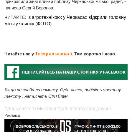
прикрасили живі ялинки поблизу Черкаської міської ради", -
написав Сергій Воронов.
ЧИТАЙТЕ:
Із агротехнікою: у Черкасах відкрили головну
міську ялинку (ФОТО)
Читайте нас у
Telegram-каналі
. Там коротко і ясно.
Якщо ви знайшли помилку, будь ласка, виділіть частину
тексту і натисніть Ctrl+Enter
#День святого Миколая
#діти
#свято
#подарунок
Реклама