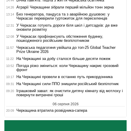
Вічна пам'ять: пішла з життя черкаська освітянка
14:44
Аграрії Черкащини зібрали перший мільйон тонн зерна
14:26
Без генератора, пандуса та з аварійною душовою: у
13:14
Черкасах перевірили гуртожиток для переселенців
У Черкасах готують дороги біля шкіл і дитсадків: де вже
12:31
оновили розмітку
У Черкасах профінансують обстеження будинку,
12:08
пошкодженого російським безпілотником
Черкаська педагогиня увійшла до топ-25 Global Teacher
11:57
Prize Ukraine 2026
На Черкащині за добу сталося більше десяти пожеж
11:22
Погода різко зміниться: коли Черкащину накриє грозовий
10:52
фронт
На Черкащині провели в останню путь прикордонника
10:17
На Черкащині сили ППО знищили російський безпілотник
09:31
Іграшковий завал: як очистити дитячу кімнату від мотлоху і
09:20
повернути витрачені гроші
06 серпня 2026
Черкащина втратила розвідника-сапера
20:09