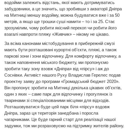
водойми залежить відстань, якої мають дотримуватись
забудовники, а це значить, що зробивши з акваторії Дніпра
на Митниці меншу водойму, можна будуватися вже і за 50
метрів, а якщо ще трошки суші намити – то і за 25. Стає
зрозумілим, чому робити якісний перекоп чи робити його
взагалі навпроти пляжу «Живчик» – нікому не цікаво.
За всіма канонами містобудування в прибережній смузі
мають бути розташовані курортні об'єкти, пляжі, а також
паркові зони і зони відпочинку. Для комфорту відпочинку, а
також наповнення міського бюджету, ми пропонуємо
зробити таку зону взовж «Дніпра» від «пірсу» і аж до
Соснівки. Активіст нашого Руху Владислав Герелес подав
проектну заяву до програми «Громадський бюджет 2020».
Він пропонує зробити на Митниці декілька цікавих об'єктів,
один з яких – саме парк для відпочинку і прогулянок із
тваринами зі спеціалізованими місцями для відходів.
Розташовуватися буде цей парк біля «пірсу» вздовж
Дніпра, зараз ця територія занедбана і поросла
чагарниками. Це буде гарний старт для реалізації нашої
задумки, тож ми розраховуємо на підтримку жителів району.