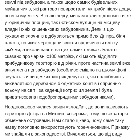
землі під забудови, а також щодо самих будівельних
майданчиків, які раптово повиростали, як гриби після дощу,
по всьому місту. В свою чергу, ми намагалися допомогти, як
у юридичній площині, так і «тиском вулиці» на місцеву
влади і їхніх кишенькових забудовників. Деякі з цих
зухвалих злочинів відбуваються прямо біля Дніпра, біля
пляжів, на яких черкащани звикли відпочивати влітку
сім'ями, а інколи навіть на цих самих пляжах. Багато
сказано про чарівні «100 метрів», які мають відділяти
прибудинкову територію від річки, проте частина землі вже
викуплена під забудову (особливо смішно на цьому фоні
звучать заяви деяких хитрих депутатів, які полюбляють
вихвалятися дерибаном бюджетних коштів і сприянню
всьому на світі, за каденції котрих ця земля і була
приватизована недобропорядними забудовниками).
Неодноразово чулися заяви «злодіїв», де вони називають
територію Дніпра на Митниці «озером», тому що акваторія
обмежена островами. Нам стало цікаво, чому саме таку
назву поголовно використовують горе-чиновники. Підказку
ми знайшли в законодавстві. Виявляється, що від виду