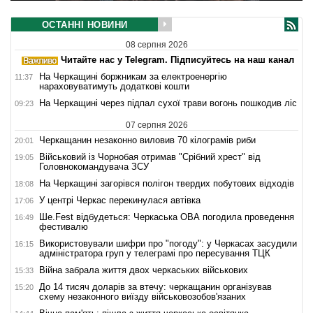
ОСТАННІ НОВИНИ
08 серпня 2026
Читайте нас у Telegram. Підписуйтесь на наш канал
На Черкащині боржникам за електроенергію
11:37
нараховуватимуть додаткові кошти
На Черкащині через підпал сухої трави вогонь пошкодив ліс
09:23
07 серпня 2026
Черкащанин незаконно виловив 70 кілограмів риби
20:01
Військовий із Чорнобая отримав "Срібний хрест" від
19:05
Головнокомандувача ЗСУ
На Черкащині загорівся полігон твердих побутових відходів
18:08
У центрі Черкас перекинулася автівка
17:06
Ше.Fest відбудеться: Черкаська ОВА погодила проведення
16:49
фестивалю
Використовували шифри про "погоду": у Черкасах засудили
16:15
адміністратора груп у телеграмі про пересування ТЦК
Війна забрала життя двох черкаських військових
15:33
До 14 тисяч доларів за втечу: черкащанин організував
15:20
схему незаконного виїзду військовозобов'язаних