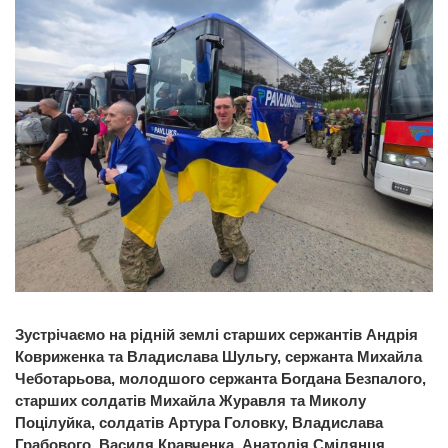
Зустрічаємо на рідній землі старших сержантів Андрія
Ковриженка та Владислава Шульгу, сержанта Михайла
Чеботарьова, молодшого сержанта Богдана Безпалого,
старших солдатів Михайла Журавля та Миколу
Поцілуйка, солдатів Артура Головку, Владислава
Грабового, Василя Кравченка, Анатолія Смілянця,