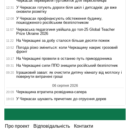
Черкасах перевірили гуртожиток для переселенців
У Черкасах готують дороги біля шкіл і дитсадків: де вже
12:31
оновили розмітку
У Черкасах профінансують обстеження будинку,
12:08
пошкодженого російським безпілотником
Черкаська педагогиня увійшла до топ-25 Global Teacher
11:57
Prize Ukraine 2026
На Черкащині за добу сталося більше десяти пожеж
11:22
Погода різко зміниться: коли Черкащину накриє грозовий
10:52
фронт
На Черкащині провели в останню путь прикордонника
10:17
На Черкащині сили ППО знищили російський безпілотник
09:31
Іграшковий завал: як очистити дитячу кімнату від мотлоху і
09:20
повернути витрачені гроші
06 серпня 2026
Черкащина втратила розвідника-сапера
20:09
У Черкасах шукають причетних до отруєння дерев
19:03
Про проект
Відповідальність
Контакти