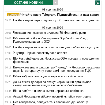
ОСТАННІ НОВИНИ
08 серпня 2026
Читайте нас у Telegram. Підписуйтесь на наш канал
На Черкащині через підпал сухої трави вогонь пошкодив ліс
09:23
07 серпня 2026
Черкащанин незаконно виловив 70 кілограмів риби
20:01
Військовий із Чорнобая отримав "Срібний хрест" від
19:05
Головнокомандувача ЗСУ
На Черкащині загорівся полігон твердих побутових відходів
18:08
У центрі Черкас перекинулася автівка
17:06
Ше.Fest відбудеться: Черкаська ОВА погодила проведення
16:49
фестивалю
Використовували шифри про "погоду": у Черкасах засудили
16:15
адміністратора груп у телеграмі про пересування ТЦК
Війна забрала життя двох черкаських військових
15:33
До 14 тисяч доларів за втечу: черкащанин організував
15:20
схему незаконного виїзду військовозобов'язаних
Вічна пам'ять: пішла з життя черкаська освітянка
14:44
Аграрії Черкащини зібрали перший мільйон тонн зерна
14:26
Без генератора, пандуса та з аварійною душовою: у
13:14