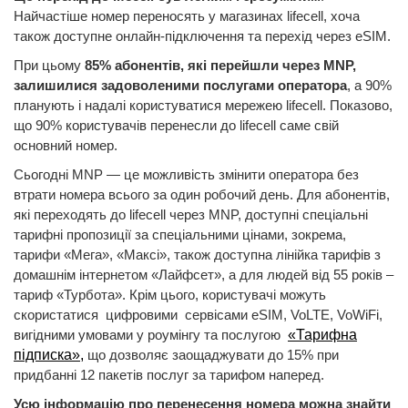
Найчастіше номер переносять у магазинах lifecell, хоча
також доступне онлайн-підключення та перехід через eSIM.
При цьому
85% абонентів, які перейшли через MNP,
залишилися задоволеними послугами оператора
, а 90%
планують і надалі користуватися мережею lifecell. Показово,
що 90% користувачів перенесли до lifecell саме свій
основний номер.
Сьогодні MNP — це можливість змінити оператора без
втрати номера всього за один робочий день. Для абонентів,
які переходять до lifecell через МNP, доступні спеціальні
тарифні пропозиції за спеціальними цінами, зокрема,
тарифи «Мега», «Максі», також доступна лінійка тарифів з
домашнім інтернетом «Лайфсет», а для людей від 55 років –
тариф «Турбота». Крім цього, користувачі можуть
скористатися цифровими сервісами eSIM, VoLTE, VoWiFi,
вигідними умовами у роумінгу та послугою
«Тарифна
підписка»
,
що дозволяє заощаджувати до 15% при
придбанні 12 пакетів послуг за тарифом наперед.
Усю інформацію про перенесення номера можна знайти