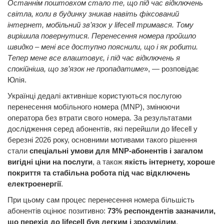
Останнім поштовхом стало те, що під час відключень
світла, коли в будинку зникав навіть фіксований
інтернет, мобільний зв’язок у lifecell тримався. Тому
вирішила повернутися. Перенесення номера пройшло
швидко – мені все доступно пояснили, що і як робити.
Тепер мене все влаштовує, і під час відключень я
спокійніша, що зв’язок не пропадатиме
», — розповідає
Юлія.
Українці дедалі активніше користуються послугою
перенесення мобільного номера (MNP), змінюючи
оператора без втрати свого номера. За результатами
дослідження серед абонентів, які перейшли до lifecell у
березні 2026 року, основними мотивами такого рішення
стали
спеціальні умови для MNP-абонентів і загалом
вигідні ціни на послуги
, а також
якість інтернету, хороше
покриття та стабільна робота під час відключень
електроенергії
.
При цьому сам процес перенесення номера більшість
абонентів оцінює позитивно:
73% респондентів зазначили,
що перехід до lifecell був легким і зрозумілим
.