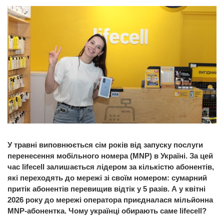
У травні виповнюється сім років від запуску послуги
перенесення мобільного номера (MNP) в Україні. За цей
час lifecell залишається лідером за кількістю абонентів,
які переходять до мережі зі своїм номером: сумарний
притік абонентів перевищив відтік у 5 разів. А у квітні
2026 року до мережі оператора приєдналася мільйонна
MNP-абонентка. Чому українці обирають саме lifecell?