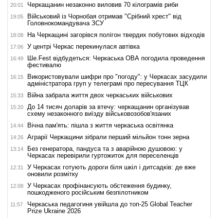
Черкащанин незаконно виловив 70 кілограмів риби
20:01
Військовий із Чорнобая отримав "Срібний хрест" від
19:05
Головнокомандувача ЗСУ
На Черкащині загорівся полігон твердих побутових відходів
18:08
У центрі Черкас перекинулася автівка
17:06
Ше.Fest відбудеться: Черкаська ОВА погодила проведення
16:49
фестивалю
Використовували шифри про "погоду": у Черкасах засудили
16:15
адміністратора груп у телеграмі про пересування ТЦК
Війна забрала життя двох черкаських військових
15:33
До 14 тисяч доларів за втечу: черкащанин організував
15:20
схему незаконного виїзду військовозобов'язаних
Вічна пам'ять: пішла з життя черкаська освітянка
14:44
Аграрії Черкащини зібрали перший мільйон тонн зерна
14:26
Без генератора, пандуса та з аварійною душовою: у
13:14
Черкасах перевірили гуртожиток для переселенців
У Черкасах готують дороги біля шкіл і дитсадків: де вже
12:31
оновили розмітку
У Черкасах профінансують обстеження будинку,
12:08
пошкодженого російським безпілотником
Черкаська педагогиня увійшла до топ-25 Global Teacher
11:57
Prize Ukraine 2026