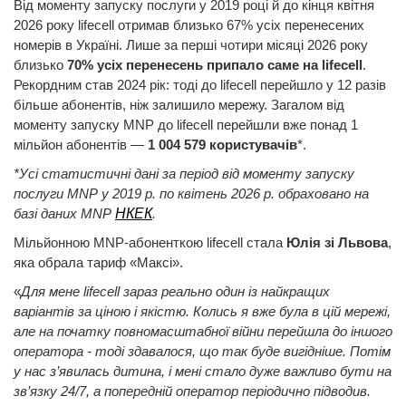
Від моменту запуску послуги у 2019 році й до кінця квітня
2026 року lifecell отримав близько 67% усіх перенесених
номерів в Україні. Лише за перші чотири місяці 2026 року
близько
70% усіх перенесень припало саме на lifecell
.
Рекордним став 2024 рік: тоді до lifecell перейшло у 12 разів
більше абонентів, ніж залишило мережу. Загалом від
моменту запуску MNP до lifecell перейшли вже понад 1
мільйон абонентів —
1 004 579 користувачів
*.
*Усі статистичні дані за період від моменту запуску
послуги
MNP
у 2019 р. по квітень 2026 р. обраховано на
базі даних
MNP
НКЕК
.
Мільйонною MNP-абоненткою lifecell стала
Юлія зі Львова
,
яка обрала тариф «Максі».
«
Для мене lifecell зараз реально один із найкращих
варіантів за ціною і якістю. Колись я вже була в цій мережі,
але на початку повномасштабної війни перейшла до іншого
оператора - тоді здавалося, що так буде вигідніше. Потім
у нас з’явилась дитина, і мені стало дуже важливо бути на
зв’язку 24/7, а попередній оператор періодично підводив.