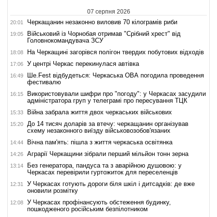
07 серпня 2026
Черкащанин незаконно виловив 70 кілограмів риби
20:01
Військовий із Чорнобая отримав "Срібний хрест" від
19:05
Головнокомандувача ЗСУ
На Черкащині загорівся полігон твердих побутових відходів
18:08
У центрі Черкас перекинулася автівка
17:06
Ше.Fest відбудеться: Черкаська ОВА погодила проведення
16:49
фестивалю
Використовували шифри про "погоду": у Черкасах засудили
16:15
адміністратора груп у телеграмі про пересування ТЦК
Війна забрала життя двох черкаських військових
15:33
До 14 тисяч доларів за втечу: черкащанин організував
15:20
схему незаконного виїзду військовозобов'язаних
Вічна пам'ять: пішла з життя черкаська освітянка
14:44
Аграрії Черкащини зібрали перший мільйон тонн зерна
14:26
Без генератора, пандуса та з аварійною душовою: у
13:14
Черкасах перевірили гуртожиток для переселенців
У Черкасах готують дороги біля шкіл і дитсадків: де вже
12:31
оновили розмітку
У Черкасах профінансують обстеження будинку,
12:08
пошкодженого російським безпілотником