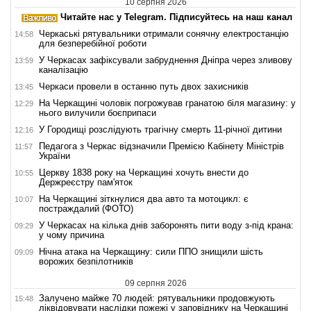
10 серпня 2026
Читайте нас у Telegram. Підписуйтесь на наш канал
Черкаські рятувальники отримали сонячну електростанцію
14:58
для безперебійної роботи
У Черкасах зафіксували забруднення Дніпра через зливову
13:59
каналізацію
Черкаси провели в останню путь двох захисників
13:45
На Черкащині чоловік погрожував гранатою біля магазину: у
12:29
нього вилучили боєприпаси
У Городищі розслідують трагічну смерть 11-річної дитини
12:16
Педагога з Черкас відзначили Премією Кабінету Міністрів
11:57
України
Церкву 1838 року на Черкащині хочуть внести до
10:55
Держреєстру пам'яток
На Черкащині зіткнулися два авто та мотоцикл: є
10:07
постраждалий (ФОТО)
У Черкасах на кілька днів заборонять пити воду з-під крана:
09:29
у чому причина
Нічна атака на Черкащину: сили ППО знищили шість
09:09
ворожих безпілотників
09 серпня 2026
Залучено майже 70 людей: рятувальники продовжують
15:48
ліквідовувати наслідки пожежі у заповіднику на Черкащині