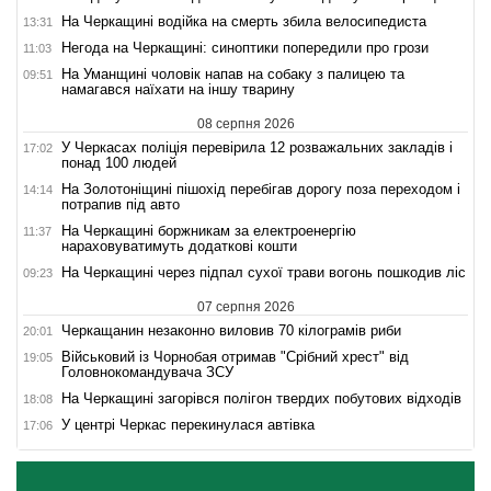
На Черкащині водійка на смерть збила велосипедиста
13:31
Негода на Черкащині: синоптики попередили про грози
11:03
На Уманщині чоловік напав на собаку з палицею та
09:51
намагався наїхати на іншу тварину
08 серпня 2026
У Черкасах поліція перевірила 12 розважальних закладів і
17:02
понад 100 людей
На Золотоніщині пішохід перебігав дорогу поза переходом і
14:14
потрапив під авто
На Черкащині боржникам за електроенергію
11:37
нараховуватимуть додаткові кошти
На Черкащині через підпал сухої трави вогонь пошкодив ліс
09:23
07 серпня 2026
Черкащанин незаконно виловив 70 кілограмів риби
20:01
Військовий із Чорнобая отримав "Срібний хрест" від
19:05
Головнокомандувача ЗСУ
На Черкащині загорівся полігон твердих побутових відходів
18:08
У центрі Черкас перекинулася автівка
17:06