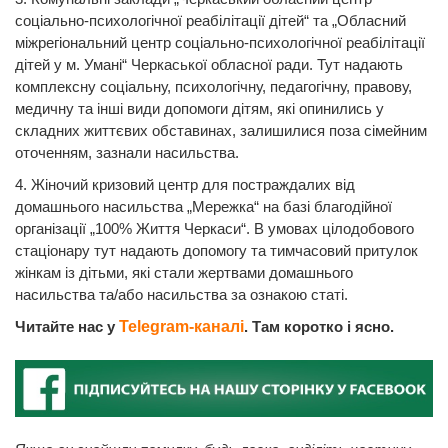
соціально-психологічної реабілітації дітей“ та „Обласний
міжрегіональний центр соціально-психологічної реабілітації
дітей у м. Умані“ Черкаської обласної ради. Тут надають
комплексну соціальну, психологічну, педагогічну, правову,
медичну та інші види допомоги дітям, які опинились у
складних життєвих обставинах, залишилися поза сімейним
оточенням, зазнали насильства.
4. Жіночий кризовий центр для постраждалих від
домашнього насильства „Мережка“ на базі благодійної
організації „100% Життя Черкаси“. В умовах цілодобового
стаціонару тут надають допомогу та тимчасовий притулок
жінкам із дітьми, які стали жертвами домашнього
насильства та/або насильства за ознакою статі.
Читайте нас у
Telegram-каналі
. Там коротко і ясно.