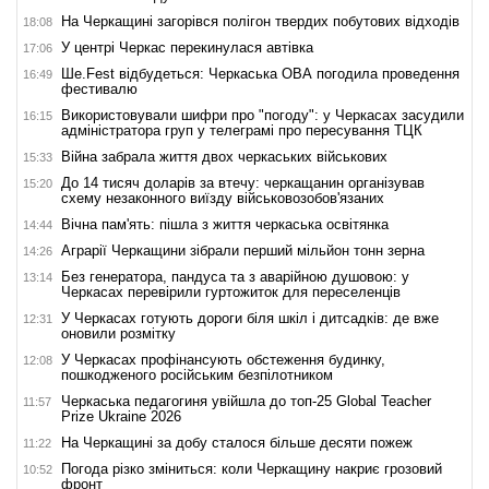
На Черкащині загорівся полігон твердих побутових відходів
18:08
У центрі Черкас перекинулася автівка
17:06
Ше.Fest відбудеться: Черкаська ОВА погодила проведення
16:49
фестивалю
Використовували шифри про "погоду": у Черкасах засудили
16:15
адміністратора груп у телеграмі про пересування ТЦК
Війна забрала життя двох черкаських військових
15:33
До 14 тисяч доларів за втечу: черкащанин організував
15:20
схему незаконного виїзду військовозобов'язаних
Вічна пам'ять: пішла з життя черкаська освітянка
14:44
Аграрії Черкащини зібрали перший мільйон тонн зерна
14:26
Без генератора, пандуса та з аварійною душовою: у
13:14
Черкасах перевірили гуртожиток для переселенців
У Черкасах готують дороги біля шкіл і дитсадків: де вже
12:31
оновили розмітку
У Черкасах профінансують обстеження будинку,
12:08
пошкодженого російським безпілотником
Черкаська педагогиня увійшла до топ-25 Global Teacher
11:57
Prize Ukraine 2026
На Черкащині за добу сталося більше десяти пожеж
11:22
Погода різко зміниться: коли Черкащину накриє грозовий
10:52
фронт