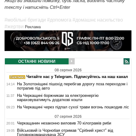
Якщо ви знайшли помилку, будь ласка, виділіть частину
тексту і натисніть Ctrl+Enter
#мобільні бригади
#допомога
#домашнє насильство
#жертви
Реклама
ОСТАННІ НОВИНИ
08 серпня 2026
Читайте нас у Telegram. Підписуйтесь на наш канал
На Золотоніщині пішохід перебігав дорогу поза переходом і
14:14
потрапив під авто
На Черкащині боржникам за електроенергію
11:37
нараховуватимуть додаткові кошти
На Черкащині через підпал сухої трави вогонь пошкодив ліс
09:23
07 серпня 2026
Черкащанин незаконно виловив 70 кілограмів риби
20:01
Військовий із Чорнобая отримав "Срібний хрест" від
19:05
Головнокомандувача ЗСУ