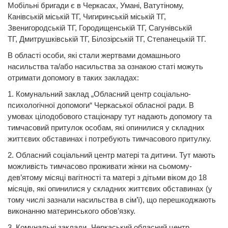
Мобільні бригади є в Черкасах, Умані, Ватутіному,
Канівській міській ТГ, Чигиринській міській ТГ,
Звенигородській ТГ, Городищенській ТГ, Сагунівській
ТГ, Дмитрушківській ТГ, Білозірській ТГ, Степанецькій ТГ.
В області особи, які стали жертвами домашнього
насильства та/або насильства за ознакою статі можуть
отримати допомогу в таких закладах:
1. Комунальний заклад „Обласний центр соціально-
психологічної допомоги“ Черкаської обласної ради. В
умовах цілодобового стаціонару тут надають допомогу та
тимчасовий притулок особам, які опинилися у складних
життєвих обставинах і потребують тимчасового притулку.
2. Обласний соціальний центр матері та дитини. Тут мають
можливість тимчасово проживати жінки на сьомому-
дев’ятому місяці вагітності та матері з дітьми віком до 18
місяців, які опинилися у складних життєвих обставинах (у
тому числі зазнали насильства в сім’ї), що перешкоджають
виконанню материнського обов’язку.
3. Комунальні заклади „Черкаський обласний центр