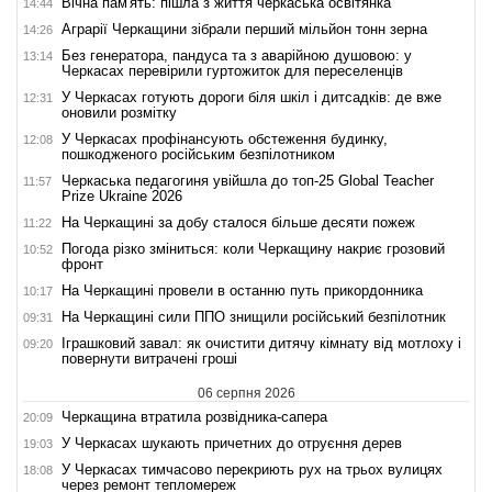
Вічна пам'ять: пішла з життя черкаська освітянка
14:44
Аграрії Черкащини зібрали перший мільйон тонн зерна
14:26
Без генератора, пандуса та з аварійною душовою: у
13:14
Черкасах перевірили гуртожиток для переселенців
У Черкасах готують дороги біля шкіл і дитсадків: де вже
12:31
оновили розмітку
У Черкасах профінансують обстеження будинку,
12:08
пошкодженого російським безпілотником
Черкаська педагогиня увійшла до топ-25 Global Teacher
11:57
Prize Ukraine 2026
На Черкащині за добу сталося більше десяти пожеж
11:22
Погода різко зміниться: коли Черкащину накриє грозовий
10:52
фронт
На Черкащині провели в останню путь прикордонника
10:17
На Черкащині сили ППО знищили російський безпілотник
09:31
Іграшковий завал: як очистити дитячу кімнату від мотлоху і
09:20
повернути витрачені гроші
06 серпня 2026
Черкащина втратила розвідника-сапера
20:09
У Черкасах шукають причетних до отруєння дерев
19:03
У Черкасах тимчасово перекриють рух на трьох вулицях
18:08
через ремонт тепломереж