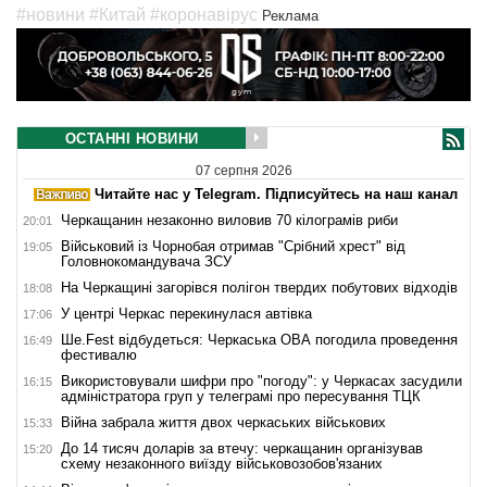
#новини
#Китай
#коронавірус
Реклама
ОСТАННІ НОВИНИ
07 серпня 2026
Читайте нас у Telegram. Підписуйтесь на наш канал
Черкащанин незаконно виловив 70 кілограмів риби
20:01
Військовий із Чорнобая отримав "Срібний хрест" від
19:05
Головнокомандувача ЗСУ
На Черкащині загорівся полігон твердих побутових відходів
18:08
У центрі Черкас перекинулася автівка
17:06
Ше.Fest відбудеться: Черкаська ОВА погодила проведення
16:49
фестивалю
Використовували шифри про "погоду": у Черкасах засудили
16:15
адміністратора груп у телеграмі про пересування ТЦК
Війна забрала життя двох черкаських військових
15:33
До 14 тисяч доларів за втечу: черкащанин організував
15:20
схему незаконного виїзду військовозобов'язаних