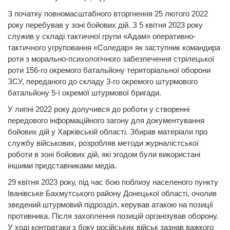
З початку повномасштабного вторгнення 25 лютого 2022
року перебував у зоні бойових дій. З 5 квітня 2023 року
служив у складі тактичної групи «Адам» оперативно-
тактичного угруповання «Соледар» як заступник командира
роти з морально-психологічного забезпечення стрілецької
роти 156-го окремого батальйону територіальної оборони
ЗСУ, переданого до складу 3-го окремого штурмового
батальйону 5-ї окремої штурмової бригади.
У липні 2022 року долучився до роботи у створенні
передового інформаційного загону для документування
бойових дій у Харківській області. Збирав матеріали про
службу військових, розробляв методи журналістської
роботи в зоні бойових дій, які згодом були використані
іншими представниками медіа.
29 квітня 2023 року, під час бою поблизу населеного пункту
Іванівське Бахмутського району Донецької області, очолив
зведений штурмовий підрозділ, керував атакою на позиції
противника. Після захоплення позицій організував оборону.
У ході контратаки з боку російських військ зазнав важкого