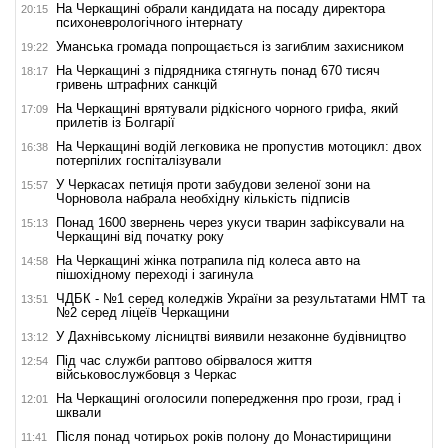
На Черкащині обрали кандидата на посаду директора
20:15
психоневрологічного інтернату
Уманська громада попрощається із загиблим захисником
19:22
На Черкащині з підрядника стягнуть понад 670 тисяч
18:17
гривень штрафних санкцій
На Черкащині врятували рідкісного чорного грифа, який
17:09
прилетів із Болгарії
На Черкащині водій легковика не пропустив мотоцикл: двох
16:38
потерпілих госпіталізували
У Черкасах петиція проти забудови зеленої зони на
15:57
Чорновола набрала необхідну кількість підписів
Понад 1600 звернень через укуси тварин зафіксували на
15:13
Черкащині від початку року
На Черкащині жінка потрапила під колеса авто на
14:58
пішохідному переході і загинула
ЧДБК - №1 серед коледжів України за результатами НМТ та
13:51
№2 серед ліцеїв Черкащини
У Дахнівському лісництві виявили незаконне будівництво
13:12
Під час служби раптово обірвалося життя
12:54
військовослужбовця з Черкас
На Черкащині оголосили попередження про грози, град і
12:01
шквали
Після понад чотирьох років полону до Монастирищини
11:41