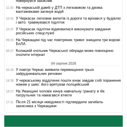
повернувся захисник
На черкаській дамбі у ДТП з легковиком та двома
11:30
вантажівками загинув водій
У Черкасах легковик вилетів із дороги та врізався у будівлю
10:42
і авто: травмувався підліток
У Черкасах підлітки відмовилися виконувати завдання
10:37
російських спецслужб
На Черкащині під час повітряних тривог знищили три ворожі
09:33
БпЛА
Колишній очільник Черкаської облради може повноцінно
09:27
очолити інтернат
04 серпня 2026
У повітрі Черкас виявили перевищення трьох
20:29
забруднювальних речовин
У черкаському відділенні пошти юнак завдав собі поранення
19:28
ножем у шию: його врятував поліцейський
На Уманщині чоловік кинув навчальну гранату в бік
18:17
патрульних та намагався втекти
Після 21 місяця невідомості підтвердили загибель
17:11
захисника з Черкащини