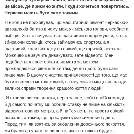
це місце, де приємно жити, і куди хочеться повертатись.
Черкаси мають бути саме такими.
Я ніколи не приховував, що масштабний ремонт черкаських
автошляхів багато в чому моя, як міського голови, особиста
амбіція. Хтось почувається щасливим подорожуючи, хтось
збираючи колекції, хтось займаючись спортом, а я
щасливий, коли виходжу на свіжий, ще гарячий, асфальт.
Можливо це звучить дивакувато, зате відверто. Мені
подобається спостерігати, як метр за метром
прокладаються рівні шляхи там, де до цього були самі
лише ями. В цьому є частка приналежності до того, що має
бути кінцевою метою кожної, в тому числі і місцевої, влади -
великої справи творення кращого життя людей.
Я ставлю високі планки, перш за все, собі і своїй команді.
Від самого початку ми робили ставку не лише на кількість
відремонтованих метрів, а й на їх якість: не просто свіжий
асфальт, а такий, що прослужить максимально довго.
Перед тим, як взятись за оновлення дорожнього покриття,
ми брали до уваги не лише те, якою технікою будуть