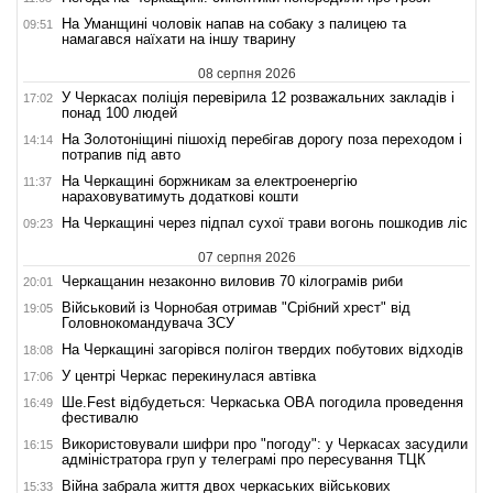
На Уманщині чоловік напав на собаку з палицею та
09:51
намагався наїхати на іншу тварину
08 серпня 2026
У Черкасах поліція перевірила 12 розважальних закладів і
17:02
понад 100 людей
На Золотоніщині пішохід перебігав дорогу поза переходом і
14:14
потрапив під авто
На Черкащині боржникам за електроенергію
11:37
нараховуватимуть додаткові кошти
На Черкащині через підпал сухої трави вогонь пошкодив ліс
09:23
07 серпня 2026
Черкащанин незаконно виловив 70 кілограмів риби
20:01
Військовий із Чорнобая отримав "Срібний хрест" від
19:05
Головнокомандувача ЗСУ
На Черкащині загорівся полігон твердих побутових відходів
18:08
У центрі Черкас перекинулася автівка
17:06
Ше.Fest відбудеться: Черкаська ОВА погодила проведення
16:49
фестивалю
Використовували шифри про "погоду": у Черкасах засудили
16:15
адміністратора груп у телеграмі про пересування ТЦК
Війна забрала життя двох черкаських військових
15:33