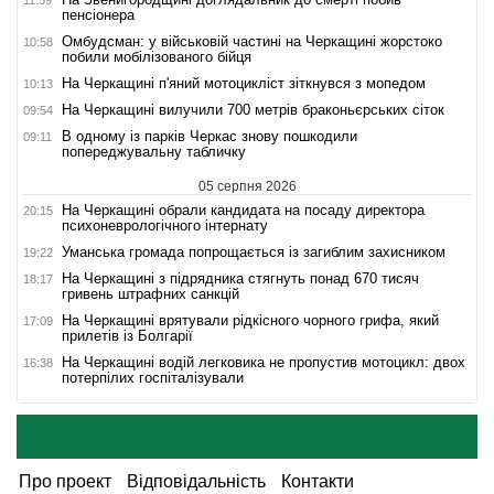
пенсіонера
Омбудсман: у військовій частині на Черкащині жорстоко
10:58
побили мобілізованого бійця
На Черкащині п'яний мотоцикліст зіткнувся з мопедом
10:13
На Черкащині вилучили 700 метрів браконьєрських сіток
09:54
В одному із парків Черкас знову пошкодили
09:11
попереджувальну табличку
05 серпня 2026
На Черкащині обрали кандидата на посаду директора
20:15
психоневрологічного інтернату
Уманська громада попрощається із загиблим захисником
19:22
На Черкащині з підрядника стягнуть понад 670 тисяч
18:17
гривень штрафних санкцій
На Черкащині врятували рідкісного чорного грифа, який
17:09
прилетів із Болгарії
На Черкащині водій легковика не пропустив мотоцикл: двох
16:38
потерпілих госпіталізували
Про проект
Відповідальність
Контакти