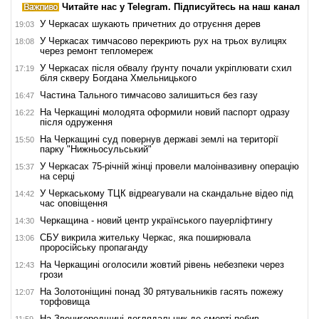
Читайте нас у Telegram. Підписуйтесь на наш канал
У Черкасах шукають причетних до отруєння дерев
19:03
У Черкасах тимчасово перекриють рух на трьох вулицях
18:08
через ремонт тепломереж
У Черкасах після обвалу ґрунту почали укріплювати схил
17:19
біля скверу Богдана Хмельницького
Частина Тального тимчасово залишиться без газу
16:47
На Черкащині молодята оформили новий паспорт одразу
16:22
після одруження
На Черкащині суд повернув державі землі на території
15:50
парку "Нижньосульський"
У Черкасах 75-річній жінці провели малоінвазивну операцію
15:37
на серці
У Черкаському ТЦК відреагували на скандальне відео під
14:42
час оповіщення
Черкащина - новий центр українського пауерліфтингу
14:30
СБУ викрила жительку Черкас, яка поширювала
13:06
проросійську пропаганду
На Черкащині оголосили жовтий рівень небезпеки через
12:43
грози
На Золотоніщині понад 30 рятувальників гасять пожежу
12:07
торфовища
На Звенигородщині доглядальник до смерті побив
11:59