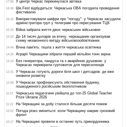
У центрі Черкас перекинулася автівка
17:06
Ше.Fest відбудеться: Черкаська ОВА погодила проведення
16:49
фестивалю
Використовували шифри про "погоду": у Черкасах засудили
16:15
адміністратора груп у телеграмі про пересування ТЦК
Війна забрала життя двох черкаських військових
15:33
До 14 тисяч доларів за втечу: черкащанин організував
15:20
схему незаконного виїзду військовозобов'язаних
Вічна пам'ять: пішла з життя черкаська освітянка
14:44
Аграрії Черкащини зібрали перший мільйон тонн зерна
14:26
Без генератора, пандуса та з аварійною душовою: у
13:14
Черкасах перевірили гуртожиток для переселенців
У Черкасах готують дороги біля шкіл і дитсадків: де вже
12:31
оновили розмітку
У Черкасах профінансують обстеження будинку,
12:08
пошкодженого російським безпілотником
Черкаська педагогиня увійшла до топ-25 Global Teacher
11:57
Prize Ukraine 2026
На Черкащині за добу сталося більше десяти пожеж
11:22
Погода різко зміниться: коли Черкащину накриє грозовий
10:52
фронт
На Черкащині провели в останню путь прикордонника
10:17