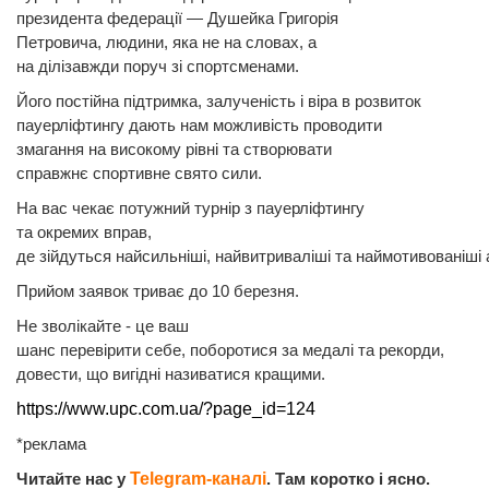
президента федерації — Душейка Григорія
Петровича, людини, яка не на словах, а
на ділізавжди поруч зі спортсменами.
Його постійна підтримка, залученість і віра в розвиток
пауерліфтингу дають нам можливість проводити
змагання на високому рівні та створювати
справжнє спортивне свято сили.
На вас чекає потужний турнір з пауерліфтингу
та окремих вправ,
де зійдуться найсильніші, найвитриваліші та наймотивованіші 
Прийом заявок триває до 10 березня.
Не зволікайте - це ваш
шанс перевірити себе, поборотися за медалі та рекорди,
довести, що вигідні називатися кращими.
https://www.upc.com.ua/?page_id=124
*реклама
Читайте нас у
Telegram-каналі
. Там коротко і ясно.