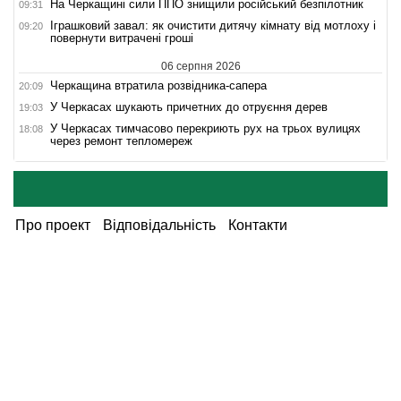
На Черкащині сили ППО знищили російський безпілотник
09:31
Іграшковий завал: як очистити дитячу кімнату від мотлоху і
09:20
повернути витрачені гроші
06 серпня 2026
Черкащина втратила розвідника-сапера
20:09
У Черкасах шукають причетних до отруєння дерев
19:03
У Черкасах тимчасово перекриють рух на трьох вулицях
18:08
через ремонт тепломереж
Про проект
Відповідальність
Контакти