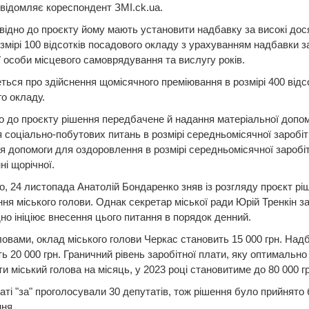
відомляє кореспондент ЗМІ.ck.ua.
овідно до проєкту йому мають установити надбавку за високі дос
озмірі 100 відсотків посадового окладу з урахуванням надбавки з
 особи місцевого самоврядування та вислугу років.
ться про здійснення щомісячного преміювання в розмірі 400 відс
о окладу.
о до проєкту рішення передбачене й надання матеріальної допо
 соціально-побутових питань в розмірі середньомісячної заробіт
я допомоги для оздоровлення в розмірі середньомісячної заробі
ні щорічної.
, 24 листопада Анатолій Бондаренко зняв із розгляду проєкт рі
ня міського голови. Однак секретар міської ради Юрій Тренкін з
но ініціює внесення цього питання в порядок денний.
ловами, оклад міського голови Черкас становить 15 000 грн. Над
ь 20 000 грн. Граничний рівень заробітної плати, яку оптимальн
и міський голова на місяць, у 2023 році становитиме до 80 000 г
аті "за" проголосували 30 депутатів, тож рішення було прийнято 
ня.