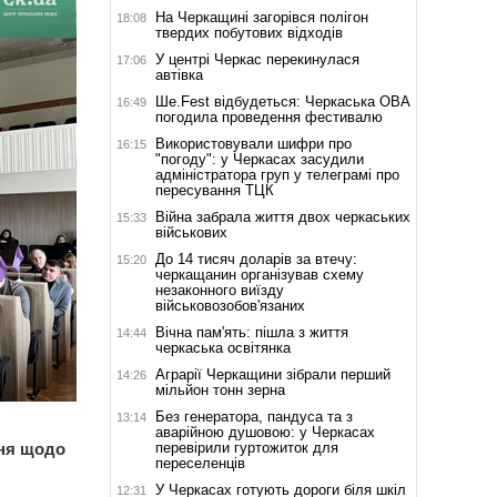
На Черкащині загорівся полігон
18:08
твердих побутових відходів
У центрі Черкас перекинулася
17:06
автівка
Ше.Fest відбудеться: Черкаська ОВА
16:49
погодила проведення фестивалю
Використовували шифри про
16:15
"погоду": у Черкасах засудили
адміністратора груп у телеграмі про
пересування ТЦК
Війна забрала життя двох черкаських
15:33
військових
До 14 тисяч доларів за втечу:
15:20
черкащанин організував схему
незаконного виїзду
військовозобов'язаних
Вічна пам'ять: пішла з життя
14:44
черкаська освітянка
Аграрії Черкащини зібрали перший
14:26
мільйон тонн зерна
Без генератора, пандуса та з
13:14
аварійною душовою: у Черкасах
перевірили гуртожиток для
ння щодо
переселенців
У Черкасах готують дороги біля шкіл
12:31