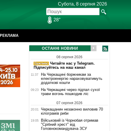
Субота, 8 серпня 2026
28°
РЕКЛАМА
ОСТАННІ НОВИНИ
08 серпня 2026
Читайте нас у Telegram.
Підписуйтесь на наш канал
На Черкащині боржникам за
11:37
електроенергію нараховуватимуть
додаткові кошти
На Черкащині через підпал сухої
09:23
трави вогонь пошкодив ліс
07 серпня 2026
Черкащанин незаконно виловив 70
20:01
кілограмів риби
Військовий із Чорнобая отримав
19:05
"Срібний хрест" від
Головнокомандувача ЗСУ