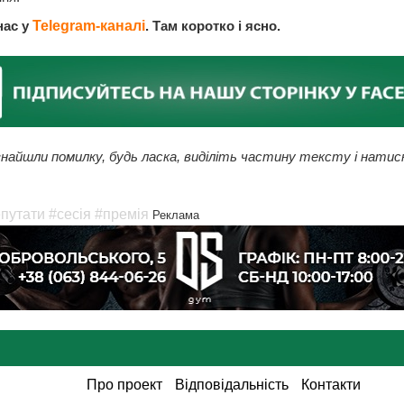
нас у
Telegram-каналі
. Там коротко і ясно.
найшли помилку, будь ласка, виділіть частину тексту і натис
путати
#сесія
#премія
Реклама
Про проект
Відповідальність
Контакти