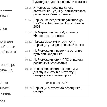
і дитсадків: де вже оновили розмітку
У Черкасах профінансують
12:08
ягнення
обстеження будинку, пошкодженого
російським безпілотником
а ранг
Черкаська педагогиня увійшла до
11:57
топ-25 Global Teacher Prize Ukraine
2026
отків
На Черкащині за добу сталося
11:22
більше десяти пожеж
моги для
Погода різко зміниться: коли
10:52
Черкащину накриє грозовий фронт
ної плати
На Черкащині провели в останню
10:17
тної плати
путь прикордонника
На Черкащині сили ППО знищили
09:31
російський безпілотник
шення про
Іграшковий завал: як очистити
09:20
ауважив,
дитячу кімнату від мотлоху і
повернути витрачені гроші
бавки
06 серпня 2026
о може
Черкащина втратила розвідника-
20:09
сапера
ривень.
без