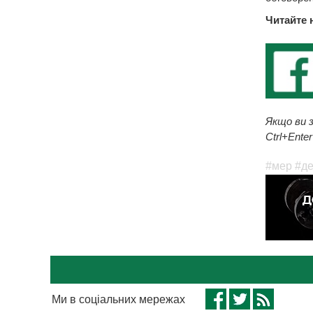
Читайте 
Якщо ви з
Ctrl+Enter
#мер
#де
Ми в соціальних мережах