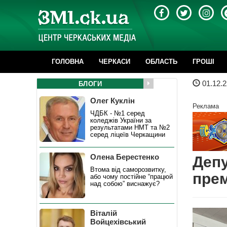
ГОЛОВНА
ЧЕРКАСИ
ОБЛАСТЬ
ГРОШІ
01.12.2
БЛОГИ
Олег Куклін
Реклама
ЧДБК - №1 серед
коледжів України за
результатами НМТ та №2
серед ліцеїв Черкащини
Олена Берестенко
Депу
Втома від саморозвитку,
пре
або чому постійне “працюй
над собою” виснажує?
Віталій
Войцехівський