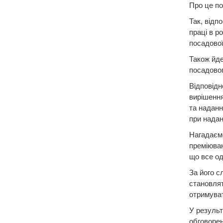
Про це по
Так, відп
праці в р
посадової
Також йде
посадовог
Відповідн
вирішення
та наданн
при надан
Нагадаємо
преміюван
що все од
За його с
становлят
отримуват
У результ
обговорен