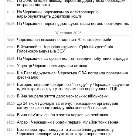
На Золотоніщині пішохід перебігав дорогу поза переходом і
14:14
потрапив під авто
На Черкащині боржникам за електроенергію
11:37
нараховуватимуть додаткові кошти
На Черкащині через підпал сухої трави вогонь пошкодив ліс
09:23
07 серпня 2026
Черкащанин незаконно виловив 70 кілограмів риби
20:01
Військовий із Чорнобая отримав "Срібний хрест" від
19:05
Головнокомандувача ЗСУ
На Черкащині загорівся полігон твердих побутових відходів
18:08
У центрі Черкас перекинулася автівка
17:06
Ше.Fest відбудеться: Черкаська ОВА погодила проведення
16:49
фестивалю
Використовували шифри про "погоду": у Черкасах засудили
16:15
адміністратора груп у телеграмі про пересування ТЦК
Війна забрала життя двох черкаських військових
15:33
До 14 тисяч доларів за втечу: черкащанин організував
15:20
схему незаконного виїзду військовозобов'язаних
Вічна пам'ять: пішла з життя черкаська освітянка
14:44
Аграрії Черкащини зібрали перший мільйон тонн зерна
14:26
Без генератора, пандуса та з аварійною душовою: у
13:14
Черкасах перевірили гуртожиток для переселенців