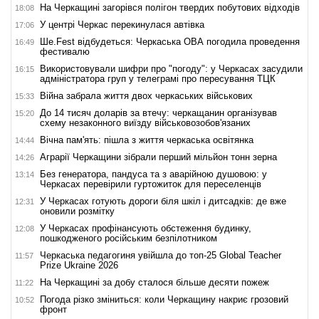
На Черкащині загорівся полігон твердих побутових відходів
18:08
У центрі Черкас перекинулася автівка
17:06
Ше.Fest відбудеться: Черкаська ОВА погодила проведення
16:49
фестивалю
Використовували шифри про "погоду": у Черкасах засудили
16:15
адміністратора груп у телеграмі про пересування ТЦК
Війна забрала життя двох черкаських військових
15:33
До 14 тисяч доларів за втечу: черкащанин організував
15:20
схему незаконного виїзду військовозобов'язаних
Вічна пам'ять: пішла з життя черкаська освітянка
14:44
Аграрії Черкащини зібрали перший мільйон тонн зерна
14:26
Без генератора, пандуса та з аварійною душовою: у
13:14
Черкасах перевірили гуртожиток для переселенців
У Черкасах готують дороги біля шкіл і дитсадків: де вже
12:31
оновили розмітку
У Черкасах профінансують обстеження будинку,
12:08
пошкодженого російським безпілотником
Черкаська педагогиня увійшла до топ-25 Global Teacher
11:57
Prize Ukraine 2026
На Черкащині за добу сталося більше десяти пожеж
11:22
Погода різко зміниться: коли Черкащину накриє грозовий
10:52
фронт