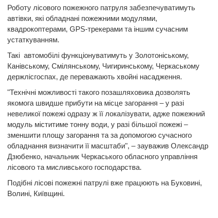
Роботу лісового пожежного патруля забезпечуватимуть
автівки, які обладнані пожежними модулями,
квадрокоптерами, GPS-трекерами та іншим сучасним
устаткуванням.
Такі автомобілі функціонуватимуть у Золотоніському,
Канівському, Смілянському, Чигиринському, Черкаському
держлісгоспах, де переважають хвойні насадження.
"Технічні можливості такого позашляховика дозволять
якомога швидше прибути на місце загорання – у разі
невеликої пожежі одразу ж її локалізувати, адже пожежний
модуль міститиме тонну води, у разі більшої пожежі –
зменшити площу загорання та за допомогою сучасного
обладнання визначити її масштаби", – зауважив Олександр
Дзюбенко, начальник Черкаського обласного управління
лісового та мисливського господарства.
Подібні лісові пожежні патрулі вже працюють на Буковині,
Волині, Київщині.