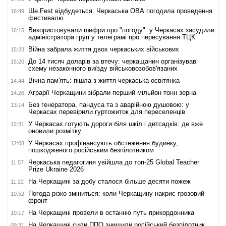
Ше.Fest відбудеться: Черкаська ОВА погодила проведення
16:49
фестивалю
Використовували шифри про "погоду": у Черкасах засудили
16:15
адміністратора груп у телеграмі про пересування ТЦК
Війна забрала життя двох черкаських військових
15:33
До 14 тисяч доларів за втечу: черкащанин організував
15:20
схему незаконного виїзду військовозобов'язаних
Вічна пам'ять: пішла з життя черкаська освітянка
14:44
Аграрії Черкащини зібрали перший мільйон тонн зерна
14:26
Без генератора, пандуса та з аварійною душовою: у
13:14
Черкасах перевірили гуртожиток для переселенців
У Черкасах готують дороги біля шкіл і дитсадків: де вже
12:31
оновили розмітку
У Черкасах профінансують обстеження будинку,
12:08
пошкодженого російським безпілотником
Черкаська педагогиня увійшла до топ-25 Global Teacher
11:57
Prize Ukraine 2026
На Черкащині за добу сталося більше десяти пожеж
11:22
Погода різко зміниться: коли Черкащину накриє грозовий
10:52
фронт
На Черкащині провели в останню путь прикордонника
10:17
На Черкащині сили ППО знищили російський безпілотник
09:31