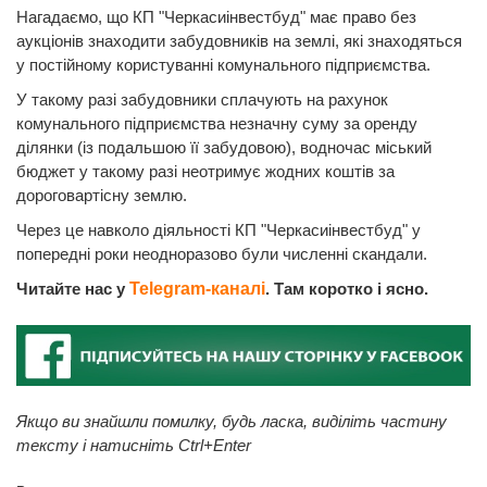
Нагадаємо, що КП "Черкасиінвестбуд" має право без
аукціонів знаходити забудовників на землі, які знаходяться
у постійному користуванні комунального підприємства.
У такому разі забудовники сплачують на рахунок
комунального підприємства незначну суму за оренду
ділянки (із подальшою її забудовою), водночас міський
бюджет у такому разі неотримує жодних коштів за
дороговартісну землю.
Через це навколо діяльності КП "Черкасиінвестбуд" у
попередні роки неодноразово були численні скандали.
Читайте нас у
Telegram-каналі
. Там коротко і ясно.
Якщо ви знайшли помилку, будь ласка, виділіть частину
тексту і натисніть Ctrl+Enter