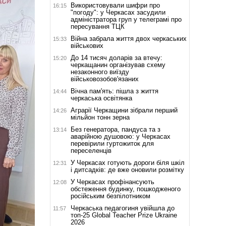
Використовували шифри про
16:15
"погоду": у Черкасах засудили
адміністратора груп у телеграмі про
пересування ТЦК
Війна забрала життя двох черкаських
15:33
військових
До 14 тисяч доларів за втечу:
15:20
черкащанин організував схему
незаконного виїзду
військовозобов'язаних
Вічна пам'ять: пішла з життя
14:44
черкаська освітянка
Аграрії Черкащини зібрали перший
14:26
мільйон тонн зерна
Без генератора, пандуса та з
13:14
аварійною душовою: у Черкасах
перевірили гуртожиток для
переселенців
У Черкасах готують дороги біля шкіл
12:31
і дитсадків: де вже оновили розмітку
У Черкасах профінансують
12:08
обстеження будинку, пошкодженого
російським безпілотником
Черкаська педагогиня увійшла до
11:57
топ-25 Global Teacher Prize Ukraine
2026