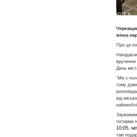
Черкащан
жінка на
Про це по
Нагадаємо
вручення 
День міст
"Ми з чол
тому дзві
розповіда
від міськ
найнеобхі
Зауважимо
чотирма 
10:05, че
такі пода