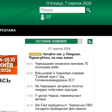
П'ятниця, 7 серпня 2026
23°
РЕКЛАМА
ОСТАННІ НОВИНИ
07 серпня 2026
Читайте нас у Telegram.
Підписуйтесь на наш канал
Черкащанин незаконно виловив 70
20:01
кілограмів риби
Військовий із Чорнобая отримав
19:05
"Срібний хрест" від
ась
Головнокомандувача ЗСУ
На Черкащині загорівся полігон
18:08
твердих побутових відходів
У центрі Черкас перекинулася
17:06
автівка
Ше.Fest відбудеться: Черкаська ОВА
16:49
погодила проведення фестивалю