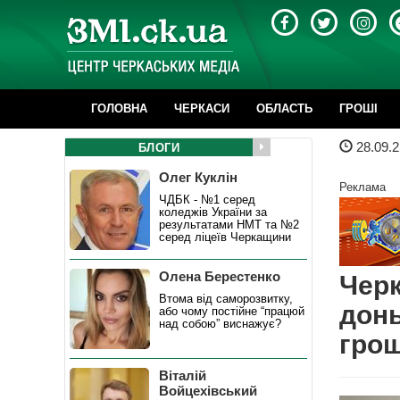
ГОЛОВНА
ЧЕРКАСИ
ОБЛАСТЬ
ГРОШІ
28.09.2
БЛОГИ
Олег Куклін
Реклама
ЧДБК - №1 серед
коледжів України за
результатами НМТ та №2
серед ліцеїв Черкащини
Олена Берестенко
Черк
Втома від саморозвитку,
донь
або чому постійне “працюй
над собою” виснажує?
гро
Віталій
Войцехівський