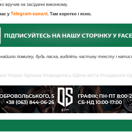
о вручив на засіданні виконкому.
нас у
Telegram-каналі
. Там коротко і ясно.
найшли помилку, будь ласка, виділіть частину тексту і натис
кат
#гроші
#донька
#народилась
#День міста
#подарунок
#д