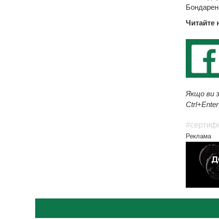
Бондаренк
Читайте 
Якщо ви з
Ctrl+Enter
#сертифі
Реклама