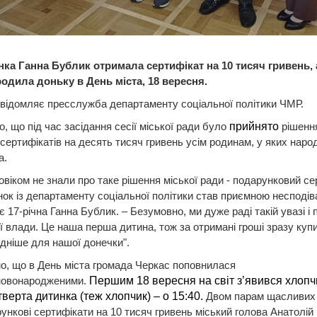
ка Ганна Бублик отримала сертифікат на 10 тисяч гривень,
родила доньку в День міста, 18 вересня.
відомляє пресслужба департаменту соціальної політики ЧМР.
, що під час засідання сесії міської ради було
прийнято
рішенн
сертифікатів на десять тисяч гривень усім родинам, у яких народ
а.
овіком не знали про таке рішення міської ради - подарунковий се
нок із департаменту соціальної політики став приємною несподів
є 17-річна Ганна Бублик. – Безумовно, ми дуже раді такій увазі і 
ої влади. Це наша перша дитина, тож за отримані гроші зразу куп
дніше для нашої донечки".
, що в День міста громада Черкас поповнилася
новонародженими.
Першим 18 вересня на світ з’явився хлопч
тверта дитинка (теж хлопчик) – о 15:40.
Двом парам щасливих 
рункові сертифікати на 10 тисяч гривень міський голова Анатолій