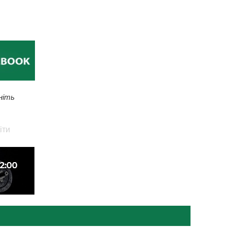
ніть
іти