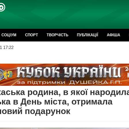
CОЦІУМ
СПОРТ
ТВОРЧІСТЬ
ПУБЛІКАЦІЇ
АФІША
1 17:22
аська родина, в якої народил
ка в День міста, отримала
шовий подарунок