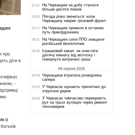
На Черкащині за добу сталося
11:22
більше десяти пожеж
Погода різко зміниться: коли
10:52
Черкащину накриє грозовий фронт
 адже
На Черкащині провели в останню
10:17
путь прикордонника
На Черкащині сили ППО знищили
09:31
російський безпілотник
Іграшковий завал: як очистити
09:20
я про
дитячу кімнату від мотлоху і
повернути витрачені гроші
ять діти в
06 серпня 2026
Черкащина втратила розвідника-
20:09
ртифікат,
сапера
анкою, -
У Черкасах шукають причетних до
19:03
підтримці
отруєння дерев
имо
У Черкасах тимчасово перекриють
18:08
рух на трьох вулицях через ремонт
тепломереж
ик о
батьків