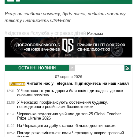
Якщо ви знайшли помилку, будь ласка, виділіть частину
тексту і натисніть Ctrl+Enter
#відставка
#служба у справах дітей
Реклама
ОСТАННІ НОВИНИ
07 серпня 2026
Читайте нас у Telegram. Підписуйтесь на наш канал
У Черкасах готують дороги біля шкіл і дитсадків: де вже
12:31
оновили розмітку
У Черкасах профінансують обстеження будинку,
12:08
пошкодженого російським безпілотником
Черкаська педагогиня увійшла до топ-25 Global Teacher
11:57
Prize Ukraine 2026
На Черкащині за добу сталося більше десяти пожеж
11:22
Погода різко зміниться: коли Черкащину накриє грозовий
10:52