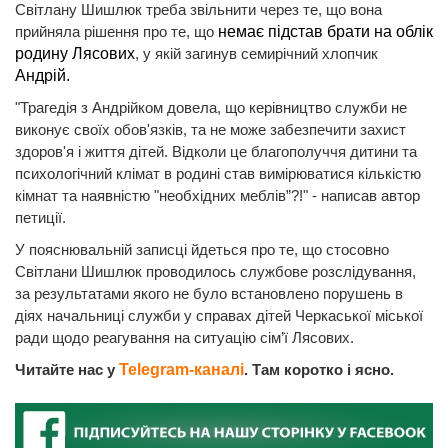
Світлану Шишлюк треба звільнити через те, що вона
прийняла рішення про те, що
немає підстав брати на облік
родину Лясових
, у якій загинув семирічний хлопчик
Андрій.
"Трагедія з Андрійком довела, що керівництво служби не
виконує своїх обов'язків, та не може забезпечити захист
здоров'я і життя дітей. Відколи це благополуччя дитини та
психологічний клімат в родині став вимірюватися кількістю
кімнат та наявністю "необхідних меблів”?!" - написав автор
петиції.
У пояснювальній записці йдеться про те, що стосовно
Світлани Шишлюк проводилось службове розслідування,
за результатами якого не було встановлено порушень в
діях начальниці служби у справах дітей Черкаської міської
ради щодо реагування на ситуацію сім’ї Лясових.
Читайте нас у
Telegram-каналі
. Там коротко і ясно.