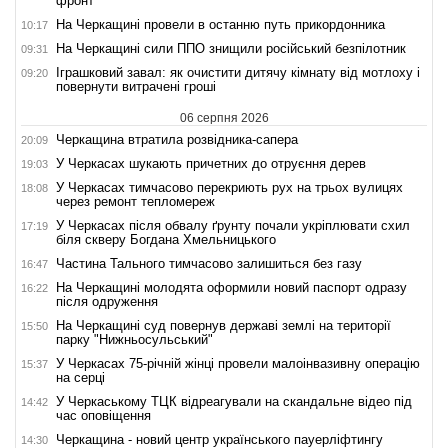
фронт
На Черкащині провели в останню путь прикордонника
10:17
На Черкащині сили ППО знищили російський безпілотник
09:31
Іграшковий завал: як очистити дитячу кімнату від мотлоху і
09:20
повернути витрачені гроші
06 серпня 2026
Черкащина втратила розвідника-сапера
20:09
У Черкасах шукають причетних до отруєння дерев
19:03
У Черкасах тимчасово перекриють рух на трьох вулицях
18:08
через ремонт тепломереж
У Черкасах після обвалу ґрунту почали укріплювати схил
17:19
біля скверу Богдана Хмельницького
Частина Тального тимчасово залишиться без газу
16:47
На Черкащині молодята оформили новий паспорт одразу
16:22
після одруження
На Черкащині суд повернув державі землі на території
15:50
парку "Нижньосульський"
У Черкасах 75-річній жінці провели малоінвазивну операцію
15:37
на серці
У Черкаському ТЦК відреагували на скандальне відео під
14:42
час оповіщення
Черкащина - новий центр українського пауерліфтингу
14:30