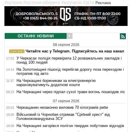
#кулони
#кулони-обереги
#вручили
#діти
Реклама
ОСТАННІ НОВИНИ
08 серпня 2026
Читайте нас у Telegram. Підписуйтесь на наш канал
У Черкасах поліція перевірила 12 розважальних закладів і
17:02
понад 100 людей
На Золотоніщині пішохід перебігав дорогу поза переходом і
14:14
потрапив під авто
На Черкащині боржникам за електроенергію
11:37
нараховуватимуть додаткові кошти
На Черкащині через підпал сухої трави вогонь пошкодив ліс
09:23
07 серпня 2026
Черкащанин незаконно виловив 70 кілограмів риби
20:01
Військовий із Чорнобая отримав "Срібний хрест" від
19:05
Головнокомандувача ЗСУ
На Черкащині загорівся полігон твердих побутових відходів
18:08