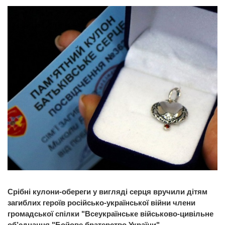
Срібні кулони-обереги у вигляді серця вручили дітям
загиблих героїв російсько-української війни члени
громадської спілки "Всеукраїнське військово-цивільне
об’єднання "Бойове братерство України".