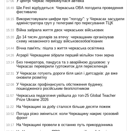
У центрі Черкас перекинулася автівка
17:06
Ше.Fest відбудеться: Черкаська ОВА погодила проведення
16:49
фестивалю
Використовували шифри про "погоду": у Черкасах засудили
16:15
адміністратора груп у телеграмі про пересування ТЦК
Війна забрала життя двох черкаських військових
15:33
До 14 тисяч доларів за втечу: черкащанин організував
15:20
схему незаконного виїзду військовозобов'язаних
Вічна пам'ять: пішла з життя черкаська освітянка
14:44
Аграрії Черкащини зібрали перший мільйон тонн зерна
14:26
Без генератора, пандуса та з аварійною душовою: у
13:14
Черкасах перевірили гуртожиток для переселенців
У Черкасах готують дороги біля шкіл і дитсадків: де вже
12:31
оновили розмітку
У Черкасах профінансують обстеження будинку,
12:08
пошкодженого російським безпілотником
Черкаська педагогиня увійшла до топ-25 Global Teacher
11:57
Prize Ukraine 2026
На Черкащині за добу сталося більше десяти пожеж
11:22
Погода різко зміниться: коли Черкащину накриє грозовий
10:52
фронт
На Черкащині провели в останню путь прикордонника
10:17