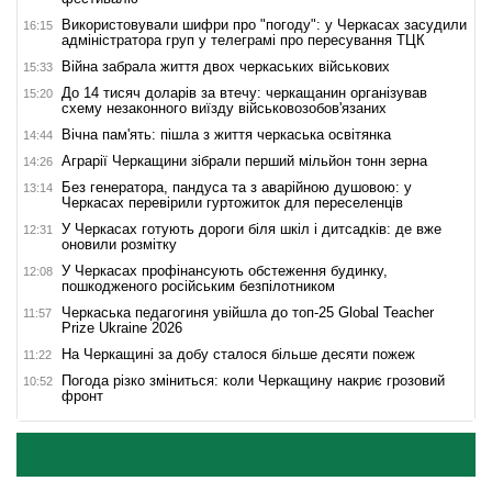
Використовували шифри про "погоду": у Черкасах засудили
16:15
адміністратора груп у телеграмі про пересування ТЦК
Війна забрала життя двох черкаських військових
15:33
До 14 тисяч доларів за втечу: черкащанин організував
15:20
схему незаконного виїзду військовозобов'язаних
Вічна пам'ять: пішла з життя черкаська освітянка
14:44
Аграрії Черкащини зібрали перший мільйон тонн зерна
14:26
Без генератора, пандуса та з аварійною душовою: у
13:14
Черкасах перевірили гуртожиток для переселенців
У Черкасах готують дороги біля шкіл і дитсадків: де вже
12:31
оновили розмітку
У Черкасах профінансують обстеження будинку,
12:08
пошкодженого російським безпілотником
Черкаська педагогиня увійшла до топ-25 Global Teacher
11:57
Prize Ukraine 2026
На Черкащині за добу сталося більше десяти пожеж
11:22
Погода різко зміниться: коли Черкащину накриє грозовий
10:52
фронт