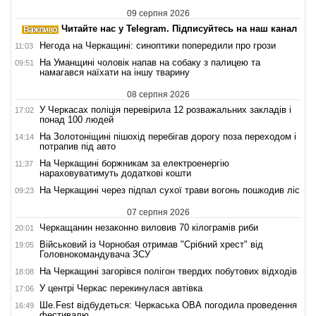
09 серпня 2026
Читайте нас у Telegram. Підписуйтесь на наш канал
Негода на Черкащині: синоптики попередили про грози
11:03
На Уманщині чоловік напав на собаку з палицею та
09:51
намагався наїхати на іншу тварину
08 серпня 2026
У Черкасах поліція перевірила 12 розважальних закладів і
17:02
понад 100 людей
На Золотоніщині пішохід перебігав дорогу поза переходом і
14:14
потрапив під авто
На Черкащині боржникам за електроенергію
11:37
нараховуватимуть додаткові кошти
На Черкащині через підпал сухої трави вогонь пошкодив ліс
09:23
07 серпня 2026
Черкащанин незаконно виловив 70 кілограмів риби
20:01
Військовий із Чорнобая отримав "Срібний хрест" від
19:05
Головнокомандувача ЗСУ
На Черкащині загорівся полігон твердих побутових відходів
18:08
У центрі Черкас перекинулася автівка
17:06
Ше.Fest відбудеться: Черкаська ОВА погодила проведення
16:49
фестивалю