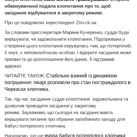
обвинуваченої подала клопотання про те, щоб
засідання відбувалося в закритому режимі.
Про це повідомляє кореспондент Zmi.ck.ua.
За словами прессекретаря Марини Кучеренко, суддя буде
вирішувати, чи задовольнити клопотання. Підозрювана у
створенні цього клопотання керувалась тим, що потерпілий,
її онук, є неповнолітньою особою. І відкрите засідання може
призвести до розголошення його даних. Її підтримав
адвокат.
ЧИТАЙТЕ ТАКОЖ:
Стабільно важкий із динамікою
погіршення: лікарі розповіли про стан постраждалого в
Черкасах хлопчика.
Так, під час засідання суддя клопотання задовольнила та
дозволив проводити засідання у закритому
режимі. Зауважимо, що сьогодні на засіданні мають
вирішувати питання про обрання запобіжного заходу для
бабусі потерпілого хлопчика.
Нагадаємо, що ще
вчора бабуся потерпілого хлопчика