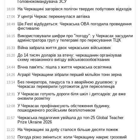
Головнокомандувача ЗСУ
На Черкащині загорівся полігон твердих побутових відходів
18:08
У центрі Черкас перекинулася автівка
17:06
Ше.Fest відбудеться: Черкаська ОВА погодила проведення
16:49
фестивалю
Використовували шифри про "погоду": у Черкасах засудили
16:15
адміністратора груп у телеграмі про пересування ТЦК
Війна забрала життя двох черкаських військових
15:33
До 14 тисяч доларів за втечу: черкащанин організував
15:20
схему незаконного виїзду військовозобов'язаних
Вічна пам'ять: пішла з життя черкаська освітянка
14:44
Аграрії Черкащини зібрали перший мільйон тонн зерна
14:26
Без генератора, пандуса та з аварійною душовою: у
13:14
Черкасах перевірили гуртожиток для переселенців
У Черкасах готують дороги біля шкіл і дитсадків: де вже
12:31
оновили розмітку
У Черкасах профінансують обстеження будинку,
12:08
пошкодженого російським безпілотником
Черкаська педагогиня увійшла до топ-25 Global Teacher
11:57
Prize Ukraine 2026
На Черкащині за добу сталося більше десяти пожеж
11:22
Погода різко зміниться: коли Черкащину накриє грозовий
10:52