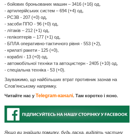
- бойових броньованих машин ‒ 3416 (+16) од,
- артилерійських систем – 694 (+4) од,
- РСЗВ - 207 (+0) од,
- засоби ППО - 96 (+0) од,
- літаків – 212 (+1) од,
- гелікоптерів – 177 (+1) од,
- БПЛА оперативно-тактичного рівня - 553 (+2),
- крилаті ракети - 125 (+0),
- кораблі - 13 (+0) од,
- автомобільної техніки та автоцистерн - 2405 (+10) од,
- спеціальна техніка - 53 (+0).
Зауважимо, що найбільших втрат противник зазнав на
Слов’янському напрямку.
Читайте нас у
Telegram-каналі
. Там коротко і ясно.
Якщо ви знайшли помилку, будь ласка, виділіть частину