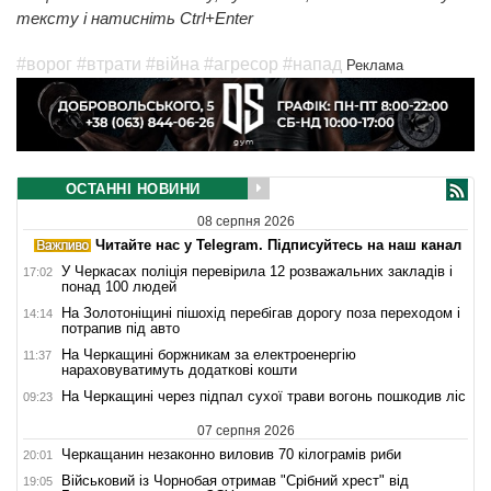
тексту і натисніть Ctrl+Enter
#ворог
#втрати
#війна
#агресор
#напад
Реклама
ОСТАННІ НОВИНИ
08 серпня 2026
Читайте нас у Telegram. Підписуйтесь на наш канал
У Черкасах поліція перевірила 12 розважальних закладів і
17:02
понад 100 людей
На Золотоніщині пішохід перебігав дорогу поза переходом і
14:14
потрапив під авто
На Черкащині боржникам за електроенергію
11:37
нараховуватимуть додаткові кошти
На Черкащині через підпал сухої трави вогонь пошкодив ліс
09:23
07 серпня 2026
Черкащанин незаконно виловив 70 кілограмів риби
20:01
Військовий із Чорнобая отримав "Срібний хрест" від
19:05