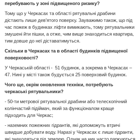
перебувають у зоні підвищеного ризику?
Тому що у Черкасах та області рятувальні драбини
дістають лише дев’ятого поверху. Зауважимо також, що під
час пожеж в будинках ліфти вимикають, тому рятувальники
змушені йти пішки, а отже, чим вище знаходиться квартира,
тим довше до неї діставатимуться.
Скільки в Черкасах та в області будинків підвищеної
поверховості?
У Черкаській області - 51 будинок, а зокрема в Черкасах –
47. Нині у місті також будується 25 поверховий будинок.
Чого ще, окрім оновлення техніки, потребують
черкаські рятувальники?
- 50-ти метрової рятувальної драбини або телескопічний
колінчастий підіймач, який за функціоналом краще
підходить для Черкас;
- наземних пожежних гідрантів, які допоможуть втричі
швидше добувати воду. Наразі у Черкасах є лише гідранти,
які знаходяться під землею. Однак на них часто паркуються