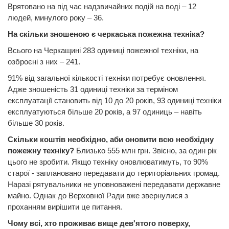
Врятовано на під час надзвичайних подій на воді – 12
людей, минулого року – 36.
На скільки зношеною є черкаська пожежна техніка?
Всього на Черкащині 283 одиниці пожежної техніки, на
озброєні з них – 241.
91% від загальної кількості техніки потребує оновлення.
Адже зношеність 31 одиниці техніки за терміном
експлуатації становить від 10 до 20 років, 93 одиниці техніки
експлуатуються більше 20 років, а 97 одиниць – навіть
більше 30 років.
Скільки коштів необхідно, аби оновити всю необхідну
пожежну техніку?
Близько 555 млн грн. Звісно, за один рік
цього не зробити. Якщо техніку оновлюватимуть, то 90%
старої - заплановано передавати до територіальних громад.
Наразі рятувальники не уповноважені передавати державне
майно. Однак до Верховної Ради вже звернулися з
проханням вирішити це питання.
Чому всі, хто проживає вище дев'ятого поверху,