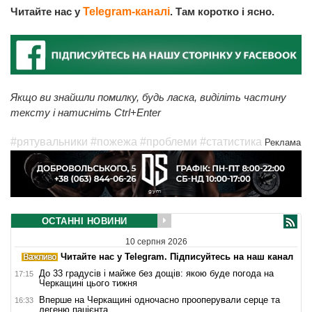
Читайте нас у
Telegram-каналі
. Там коротко і ясно.
Якщо ви знайшли помилку, будь ласка, виділіть частину
тексту і натисніть Ctrl+Enter
#рятувальники
#пожежа
#проблеми
#статистика
Реклама
ОСТАННІ НОВИНИ
10 серпня 2026
Читайте нас у Telegram. Підписуйтесь на наш канал
До 33 градусів і майже без дощів: якою буде погода на
17:15
Черкащині цього тижня
Вперше на Черкащині одночасно прооперували серце та
16:33
легеню пацієнта