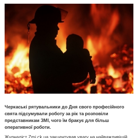
Черкаські рятувальники до Дня свого професійного
свята підсумували роботу за рік та розповіли
представникам ЗМІ, чого їм бракує для більш
оперативної роботи.
Журналіст Zmi.ck.ua закцентував увагу на найважливішій