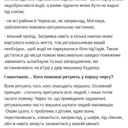
недобросовісні водії, а взимк гідранти може бути не видно
під снігом;
- не всі райони в Черкасах, як наприклад, Митниця,
забезпечені пожежно-рятувальною частиною;
- вільний проїзд. Затримка навіть в кілька хвилин може
вартувати комусь життя, тож рятувальникам вкрай
необхідно, щоб водії не паркувалися біля під’їздів. Також
дістатися до місця пожежі максимально швидко пожежним
заважають шлагбауни та інші загородження, які
встановлюють на в’їзді у двір мешканці будинку.
І наостанок… Кого пожежні рятують у першу чергу?
Вони рятують того, кого знаходять першого. Основний
принцип - спочатку врятувати всіх людей, і лише потім
гасити пожежу. Через те, що приміщення задимлені,
рятувальники часто змушені шукати людей напомацки.
Окрім цього, є проблема з дітьми, адже вони,
перелякавшись, ховаються, наприклад, у шафи, під ліжком,
або ж навіть можуть зачинитися у ванній кімнаті.