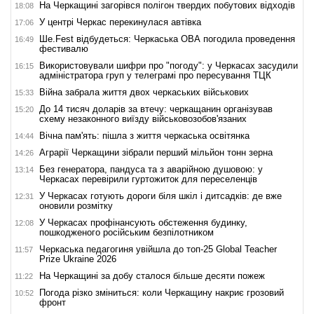
На Черкащині загорівся полігон твердих побутових відходів
18:08
У центрі Черкас перекинулася автівка
17:06
Ше.Fest відбудеться: Черкаська ОВА погодила проведення
16:49
фестивалю
Використовували шифри про "погоду": у Черкасах засудили
16:15
адміністратора груп у телеграмі про пересування ТЦК
Війна забрала життя двох черкаських військових
15:33
До 14 тисяч доларів за втечу: черкащанин організував
15:20
схему незаконного виїзду військовозобов'язаних
Вічна пам'ять: пішла з життя черкаська освітянка
14:44
Аграрії Черкащини зібрали перший мільйон тонн зерна
14:26
Без генератора, пандуса та з аварійною душовою: у
13:14
Черкасах перевірили гуртожиток для переселенців
У Черкасах готують дороги біля шкіл і дитсадків: де вже
12:31
оновили розмітку
У Черкасах профінансують обстеження будинку,
12:08
пошкодженого російським безпілотником
Черкаська педагогиня увійшла до топ-25 Global Teacher
11:57
Prize Ukraine 2026
На Черкащині за добу сталося більше десяти пожеж
11:22
Погода різко зміниться: коли Черкащину накриє грозовий
10:52
фронт