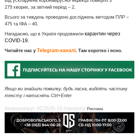
Від ускладнень коронавірусної інфекції померло 3
279 хворих, за звітний період – 2.
Всього за тиждень проведено досліджень методом ПЛР –
475 та ІФА – 40.
Нагадаємо, що в Україні продовжили
карантин через
COVID-19.
Читайте нас у
Telegram-каналі
. Там коротко і ясно.
Якщо ви знайшли помилку, будь ласка, виділіть частину
тексту і натисніть Ctrl+Enter
#коронавірус
#COVID-19
#хвороба
Реклама