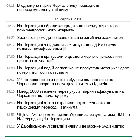
В одному із парків Черкас знову пошкодили
09:11
попереджувальну табличку
05 серпня 2026
На Черкащині обрали кандидата на посаду директора
20:15
психоневрологічного інтернату
Уманська громада попрощається із загиблим захисником
19:22
На Черкащині з підрядника стягнуть понад 670 тисяч
18:17
гривень штрафних санкцій
На Черкащині врятували рідкісного чорного грифа, який
17:09
прилетів із Болгарії
На Черкащині водій легковика не пропустив мотоцикл: двох
16:38
потерпілих госпіталізували
У Черкасах петиція проти забудови зеленої зони на
15:57
Чорновола набрала необхідну кількість підписів
Понад 1600 звернень через укуси тварин зафіксували на
15:13
Черкащині від початку року
На Черкащині жінка потрапила під колеса авто на
14:58
пішохідному переході і загинула
ЧДБК - №1 серед коледжів України за результатами НМТ та
13:51
№2 серед ліцеїв Черкащини
У Дахнівському лісництві виявили незаконне будівництво
13:12