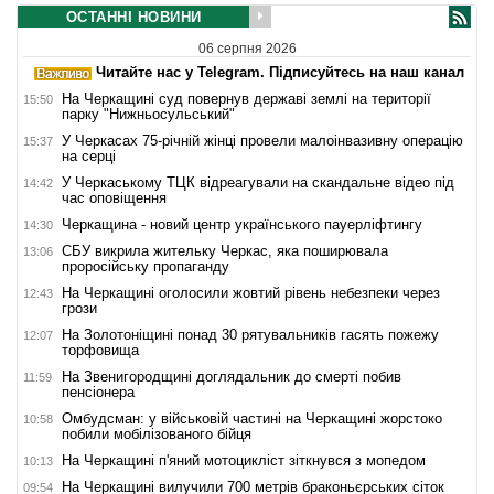
ОСТАННІ НОВИНИ
06 серпня 2026
Читайте нас у Telegram. Підписуйтесь на наш канал
На Черкащині суд повернув державі землі на території
15:50
парку "Нижньосульський"
У Черкасах 75-річній жінці провели малоінвазивну операцію
15:37
на серці
У Черкаському ТЦК відреагували на скандальне відео під
14:42
час оповіщення
Черкащина - новий центр українського пауерліфтингу
14:30
СБУ викрила жительку Черкас, яка поширювала
13:06
проросійську пропаганду
На Черкащині оголосили жовтий рівень небезпеки через
12:43
грози
На Золотоніщині понад 30 рятувальників гасять пожежу
12:07
торфовища
На Звенигородщині доглядальник до смерті побив
11:59
пенсіонера
Омбудсман: у військовій частині на Черкащині жорстоко
10:58
побили мобілізованого бійця
На Черкащині п'яний мотоцикліст зіткнувся з мопедом
10:13
На Черкащині вилучили 700 метрів браконьєрських сіток
09:54