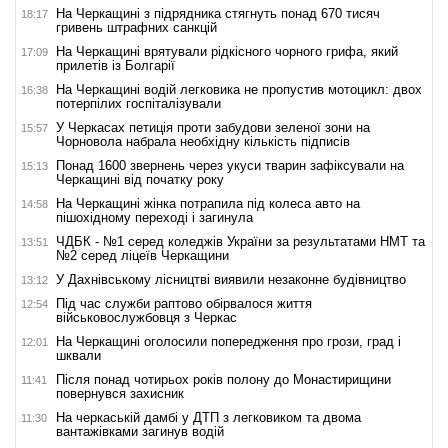
На Черкащині з підрядника стягнуть понад 670 тисяч
18:17
гривень штрафних санкцій
На Черкащині врятували рідкісного чорного грифа, який
17:09
прилетів із Болгарії
На Черкащині водій легковика не пропустив мотоцикл: двох
16:38
потерпілих госпіталізували
У Черкасах петиція проти забудови зеленої зони на
15:57
Чорновола набрала необхідну кількість підписів
Понад 1600 звернень через укуси тварин зафіксували на
15:13
Черкащині від початку року
На Черкащині жінка потрапила під колеса авто на
14:58
пішохідному переході і загинула
ЧДБК - №1 серед коледжів України за результатами НМТ та
13:51
№2 серед ліцеїв Черкащини
У Дахнівському лісництві виявили незаконне будівництво
13:12
Під час служби раптово обірвалося життя
12:54
військовослужбовця з Черкас
На Черкащині оголосили попередження про грози, град і
12:01
шквали
Після понад чотирьох років полону до Монастирищини
11:41
повернувся захисник
На черкаській дамбі у ДТП з легковиком та двома
11:30
вантажівками загинув водій