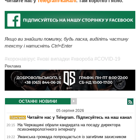
Читайте нас у
Telegram-каналі
. Там коротко і ясно.
Якщо ви знайшли помилку, будь ласка, виділіть частину
тексту і натисніть Ctrl+Enter
#коронавірус
#нові випадки
#хвороба
#COVID-19
Реклама
ОСТАННІ НОВИНИ
05 серпня 2026
Читайте нас у Telegram. Підписуйтесь на наш канал
На Черкащині обрали кандидата на посаду директора
20:15
психоневрологічного інтернату
Уманська громада попрощається із загиблим захисником
19:22