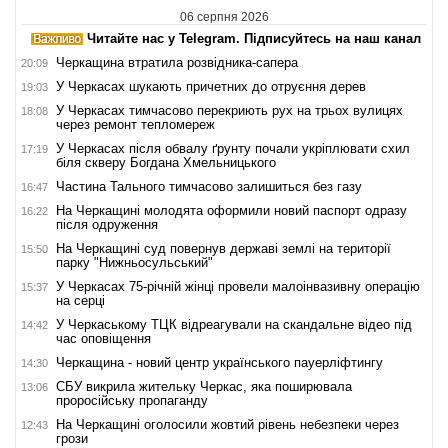
06 серпня 2026
Читайте нас у Telegram. Підписуйтесь на наш канал
Черкащина втратила розвідника-сапера
20:09
У Черкасах шукають причетних до отруєння дерев
19:03
У Черкасах тимчасово перекриють рух на трьох вулицях
18:08
через ремонт тепломереж
У Черкасах після обвалу ґрунту почали укріплювати схил
17:19
біля скверу Богдана Хмельницького
Частина Тального тимчасово залишиться без газу
16:47
На Черкащині молодята оформили новий паспорт одразу
16:22
після одруження
На Черкащині суд повернув державі землі на території
15:50
парку "Нижньосульський"
У Черкасах 75-річній жінці провели малоінвазивну операцію
15:37
на серці
У Черкаському ТЦК відреагували на скандальне відео під
14:42
час оповіщення
Черкащина - новий центр українського пауерліфтингу
14:30
СБУ викрила жительку Черкас, яка поширювала
13:06
проросійську пропаганду
На Черкащині оголосили жовтий рівень небезпеки через
12:43
грози