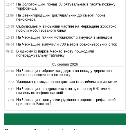
На Золотоніщині понад 30 рятувальників гасять пожежу
12:07
торфовища
На Звенигородщині доглядальник до смерті побив
11:59
пенсіонера
Омбудсман: у військовій частині на Черкащині жорстоко
10:58
побили мобілізованого бійця
На Черкащині п'яний мотоцикліст зіткнувся з мопедом
10:13
На Черкащині вилучили 700 метрів браконьєрських сіток
09:54
В одному із парків Черкас знову пошкодили
09:11
попереджувальну табличку
05 серпня 2026
На Черкащині обрали кандидата на посаду директора
20:15
психоневрологічного інтернату
Уманська громада попрощається із загиблим захисником
19:22
На Черкащині з підрядника стягнуть понад 670 тисяч
18:17
гривень штрафних санкцій
На Черкащині врятували рідкісного чорного грифа, який
17:09
прилетів із Болгарії