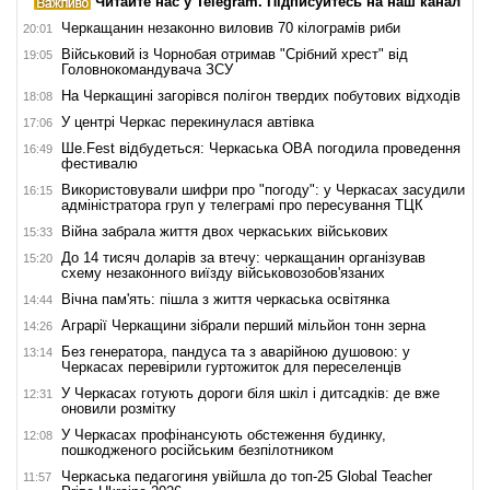
Читайте нас у Telegram. Підписуйтесь на наш канал
Черкащанин незаконно виловив 70 кілограмів риби
20:01
Військовий із Чорнобая отримав "Срібний хрест" від
19:05
Головнокомандувача ЗСУ
На Черкащині загорівся полігон твердих побутових відходів
18:08
У центрі Черкас перекинулася автівка
17:06
Ше.Fest відбудеться: Черкаська ОВА погодила проведення
16:49
фестивалю
Використовували шифри про "погоду": у Черкасах засудили
16:15
адміністратора груп у телеграмі про пересування ТЦК
Війна забрала життя двох черкаських військових
15:33
До 14 тисяч доларів за втечу: черкащанин організував
15:20
схему незаконного виїзду військовозобов'язаних
Вічна пам'ять: пішла з життя черкаська освітянка
14:44
Аграрії Черкащини зібрали перший мільйон тонн зерна
14:26
Без генератора, пандуса та з аварійною душовою: у
13:14
Черкасах перевірили гуртожиток для переселенців
У Черкасах готують дороги біля шкіл і дитсадків: де вже
12:31
оновили розмітку
У Черкасах профінансують обстеження будинку,
12:08
пошкодженого російським безпілотником
Черкаська педагогиня увійшла до топ-25 Global Teacher
11:57