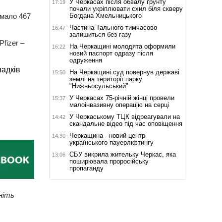
У Черкасах після обвалу ґрунту
17:19
почали укріплювати схил біля скверу
Богдана Хмельницького
имало 467
Частина Тального тимчасово
16:47
залишиться без газу
fizer –
На Черкащині молодята оформили
16:22
новий паспорт одразу після
одруження
падків
На Черкащині суд повернув державі
15:50
землі на території парку
"Нижньосульський"
У Черкасах 75-річній жінці провели
15:37
малоінвазивну операцію на серці
У Черкаському ТЦК відреагували на
14:42
скандальне відео під час оповіщення
Черкащина - новий центр
14:30
українського пауерліфтингу
СБУ викрила жительку Черкас, яка
13:06
поширювала проросійську
пропаганду
ніть