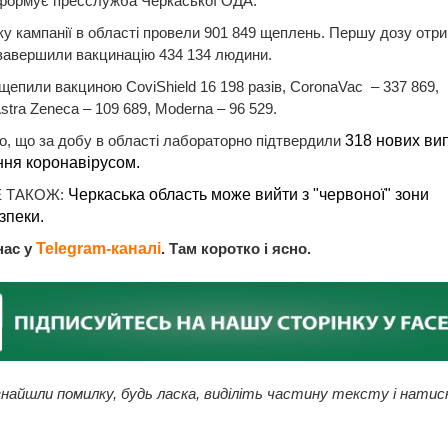
нформує пресслужба Черкаської ОДА.
ку кампанії в області провели 901 849 щеплень. Першу дозу отр
 завершили вакцинацію 434 134 людини.
щепили вакциною CoviShield 16 198 разів, CoronaVac – 337 869, P
Astra Zeneca – 109 689, Moderna – 96 529.
, що за добу в області лабораторно підтвердили
318 нових ви
ння коронавірусом.
 ТАКОЖ:
Черкаська область може вийти з "червоної" зони
зпеки.
нас у
Telegram-каналі
. Там коротко і ясно.
найшли помилку, будь ласка, виділіть частину тексту і натис