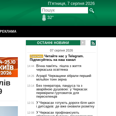
П'ятниця, 7 серпня 2026
32°
РЕКЛАМА
ОСТАННІ НОВИНИ
07 серпня 2026
Читайте нас у Telegram.
Підписуйтесь на наш канал
Вічна пам'ять: пішла з життя
14:44
черкаська освітянка
Аграрії Черкащини зібрали перший
14:26
мільйон тонн зерна
лів
Без генератора, пандуса та з
13:14
9
аварійною душовою: у Черкасах
перевірили гуртожиток для
переселенців
У Черкасах готують дороги біля шкіл
12:31
і дитсадків: де вже оновили розмітку
У Черкасах профінансують
12:08