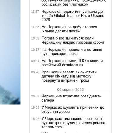
обстеження будинку, пошкодженого
російським безпілотником
Черкаська педагогиня увійшла до
11:57
топ-25 Global Teacher Prize Ukraine
2026
На Черкащині за добу сталося
11:22
більше десяти пожеж
Погода різко зміниться: коли
10:52
Черкащину накриє грозовий фронт
На Черкащині провели в останню
10:17
путь прикордонника
На Черкащині сили ППО знищили
09:31
російський безпілотник
Іграшковий завал: як очистити
09:20
дитячу кімнату від мотлоху і
повернути витрачені гроші
06 серпня 2026
Черкащина втратила розвідника-
20:09
сапера
У Черкасах шукають причетних до
19:03
отруєння дерев
У Черкасах тимчасово перекриють
18:08
рух на трьох вулицях через ремонт
тепломереж