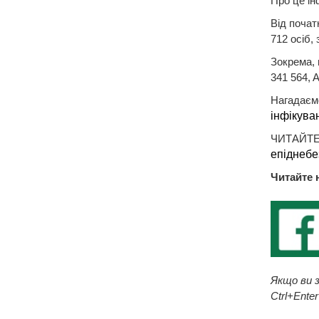
Про це і
Від почат
712 осіб,
Зокрема, 
341 564, 
Нагадаємо
інфікува
ЧИТАЙТЕ
епіднебе
Читайте 
Якщо ви з
Ctrl+Enter