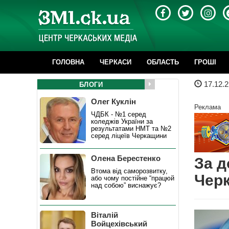
ГОЛОВНА
ЧЕРКАСИ
ОБЛАСТЬ
ГРОШІ
17.12.2
БЛОГИ
Олег Куклін
Реклама
ЧДБК - №1 серед
коледжів України за
результатами НМТ та №2
серед ліцеїв Черкащини
Олена Берестенко
За д
Втома від саморозвитку,
Черк
або чому постійне “працюй
над собою” виснажує?
Віталій
Войцехівський