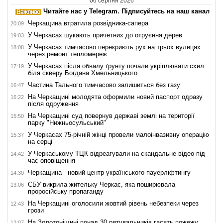
06 серпня 2026
Читайте нас у Telegram. Підписуйтесь на наш канал
Черкащина втратила розвідника-сапера
20:09
У Черкасах шукають причетних до отруєння дерев
19:03
У Черкасах тимчасово перекриють рух на трьох вулицях
18:08
через ремонт тепломереж
У Черкасах після обвалу ґрунту почали укріплювати схил
17:19
біля скверу Богдана Хмельницького
Частина Тального тимчасово залишиться без газу
16:47
На Черкащині молодята оформили новий паспорт одразу
16:22
після одруження
На Черкащині суд повернув державі землі на території
15:50
парку "Нижньосульський"
У Черкасах 75-річній жінці провели малоінвазивну операцію
15:37
на серці
У Черкаському ТЦК відреагували на скандальне відео під
14:42
час оповіщення
Черкащина - новий центр українського пауерліфтингу
14:30
СБУ викрила жительку Черкас, яка поширювала
13:06
проросійську пропаганду
На Черкащині оголосили жовтий рівень небезпеки через
12:43
грози
На Золотоніщині понад 30 рятувальників гасять пожежу
12:07