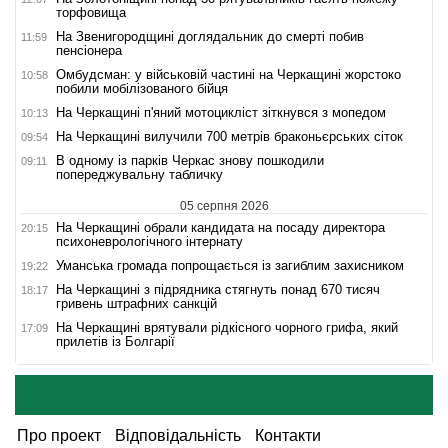
торфовища
На Звенигородщині доглядальник до смерті побив
11:59
пенсіонера
Омбудсман: у військовій частині на Черкащині жорстоко
10:58
побили мобілізованого бійця
На Черкащині п'яний мотоцикліст зіткнувся з мопедом
10:13
На Черкащині вилучили 700 метрів браконьєрських сіток
09:54
В одному із парків Черкас знову пошкодили
09:11
попереджувальну табличку
05 серпня 2026
На Черкащині обрали кандидата на посаду директора
20:15
психоневрологічного інтернату
Уманська громада попрощається із загиблим захисником
19:22
На Черкащині з підрядника стягнуть понад 670 тисяч
18:17
гривень штрафних санкцій
На Черкащині врятували рідкісного чорного грифа, який
17:09
прилетів із Болгарії
Про проект
Відповідальність
Контакти