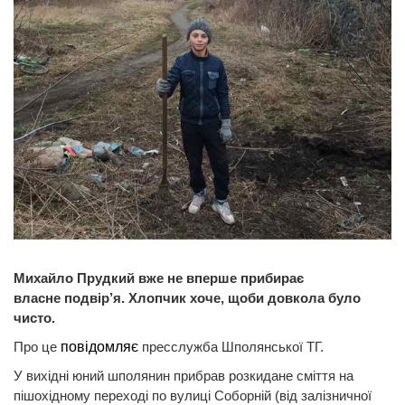
Михайло Прудкий вже не вперше прибирає
власне подвір’я. Хлопчик хоче, щоби довкола було
чисто.
Про це
повідомляє
пресслужба Шполянської ТГ.
У вихідні юний шполянин прибрав розкидане сміття на
пішохідному переході по вулиці Соборній (від залізничної