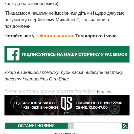
колії до багатоповерхівки).
"Пишаємося нашими неймовірними дітьми і щиро дякуємо
розумному і серйозному Михайлові", - зазначили в
повідомленні.
Читайте нас у
Telegram-каналі
. Там коротко і ясно.
Якщо ви знайшли помилку, будь ласка, виділіть частину
тексту і натисніть Ctrl+Enter
#хлопчик
#прибирання
#сміття
#подвір’я
Реклама
ОСТАННІ НОВИНИ