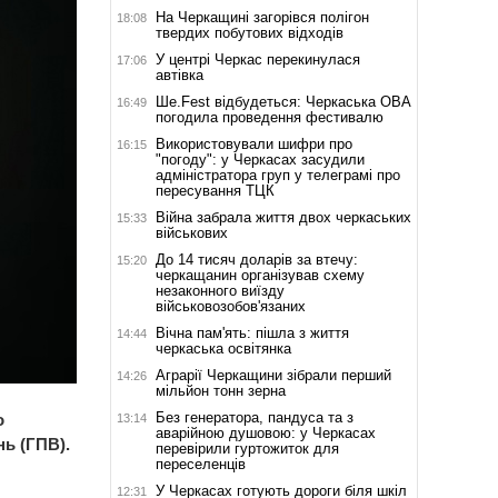
На Черкащині загорівся полігон
18:08
твердих побутових відходів
У центрі Черкас перекинулася
17:06
автівка
Ше.Fest відбудеться: Черкаська ОВА
16:49
погодила проведення фестивалю
Використовували шифри про
16:15
"погоду": у Черкасах засудили
адміністратора груп у телеграмі про
пересування ТЦК
Війна забрала життя двох черкаських
15:33
військових
До 14 тисяч доларів за втечу:
15:20
черкащанин організував схему
незаконного виїзду
військовозобов'язаних
Вічна пам'ять: пішла з життя
14:44
черкаська освітянка
Аграрії Черкащини зібрали перший
14:26
мільйон тонн зерна
Без генератора, пандуса та з
о
13:14
аварійною душовою: у Черкасах
ь (ГПВ).
перевірили гуртожиток для
переселенців
У Черкасах готують дороги біля шкіл
12:31