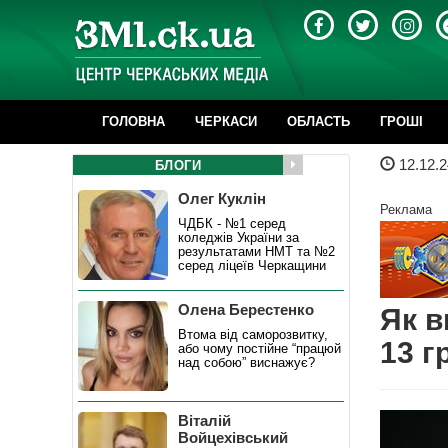
ГОЛОВНА
ЧЕРКАСИ
ОБЛАСТЬ
ГРОШІ
12.12.2
БЛОГИ
Олег Куклін
Реклама
ЧДБК - №1 серед
коледжів України за
результатами НМТ та №2
серед ліцеїв Черкащини
Олена Берестенко
Як в
Втома від саморозвитку,
13 г
або чому постійне “працюй
над собою” виснажує?
Віталій
Войцехівський