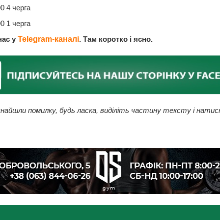
0 4 черга
0 1 черга
нас у
Telegram-каналі
. Там коротко і ясно.
найшли помилку, будь ласка, виділіть частину тексту і натис