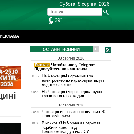
Субота, 8 серпня 2026
29°
РЕКЛАМА
ОСТАННІ НОВИНИ
08 серпня 2026
Читайте нас у Telegram.
Підписуйтесь на наш канал
На Черкащині боржникам за
11:37
електроенергію нараховуватимуть
додаткові кошти
На Черкащині через підпал сухої
09:23
щині
трави вогонь пошкодив ліс
07 серпня 2026
Черкащанин незаконно виловив 70
20:01
кілограмів риби
Військовий із Чорнобая отримав
19:05
"Срібний хрест" від
Головнокомандувача ЗСУ