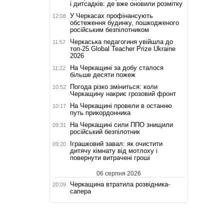
і дитсадків: де вже оновили розмітку
У Черкасах профінансують
12:08
обстеження будинку, пошкодженого
російським безпілотником
Черкаська педагогиня увійшла до
11:57
топ-25 Global Teacher Prize Ukraine
2026
На Черкащині за добу сталося
11:22
більше десяти пожеж
Погода різко зміниться: коли
10:52
Черкащину накриє грозовий фронт
На Черкащині провели в останню
10:17
путь прикордонника
На Черкащині сили ППО знищили
09:31
російський безпілотник
Іграшковий завал: як очистити
09:20
дитячу кімнату від мотлоху і
повернути витрачені гроші
06 серпня 2026
Черкащина втратила розвідника-
20:09
сапера