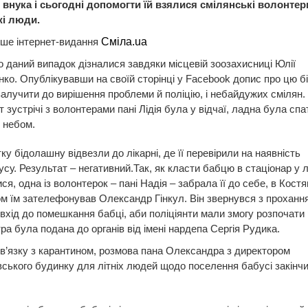
 внука і сьогодні допомогти їй взялися смілянські волонтер
і люди.
ише інтернет-видання
Сміла.ua
ро даний випадок дізналися завдяки місцевій зоозахисниці Юлії
ко. Опублікувавши на своїй сторінці у Facebook допис про цю бід
алучити до вирішення проблеми й поліцію, і небайдужих смілян.
 зустрічі з волонтерами пані Лідія була у відчаї, ладна була спа
 небом.
ку бідолашну відвезли до лікарні, де її перевірили на наявність
усу. Результат – негативний.Так, як класти бабцю в стаціонар у л
ся, одна із волонтерок – пані Надія – забрала її до себе, в Костя
м їм зателефонував Олександр Гінкул. Він звернувся з проханн
 вхід до помешкання бабці, аби поліціянти мали змогу розпочати
тра була подана до органів від імені нардепа Сергія Рудика.
зв’язку з карантином, розмова пана Олександра з директором
вського будинку для літніх людей щодо поселення бабусі закінч
.