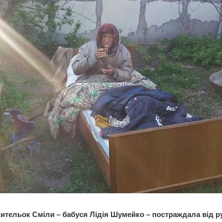
жительок Сміли – бабуся Лідія Шумейко – постраждала від р