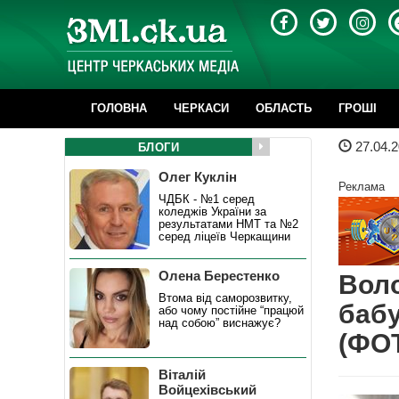
ГОЛОВНА
ЧЕРКАСИ
ОБЛАСТЬ
ГРОШІ
27.04.2
БЛОГИ
Олег Куклін
Реклама
ЧДБК - №1 серед
коледжів України за
результатами НМТ та №2
серед ліцеїв Черкащини
Олена Берестенко
Воло
Втома від саморозвитку,
бабу
або чому постійне “працюй
над собою” виснажує?
(ФО
Віталій
Войцехівський