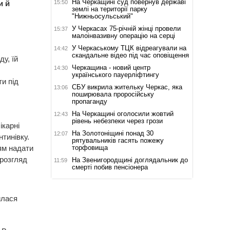
На Черкащині суд повернув державі
15:50
и й
землі на території парку
"Нижньосульський"
У Черкасах 75-річній жінці провели
15:37
малоінвазивну операцію на серці
У Черкаському ТЦК відреагували на
14:42
скандальне відео під час оповіщення
у, їй
Черкащина - новий центр
14:30
українського пауерліфтингу
ти під
СБУ викрила жительку Черкас, яка
13:06
поширювала проросійську
пропаганду
На Черкащині оголосили жовтий
12:43
рівень небезпеки через грози
ікарні
На Золотоніщині понад 30
12:07
нтинівку.
рятувальників гасять пожежу
торфовища
ям надати
 розгляд
На Звенигородщині доглядальник до
11:59
смерті побив пенсіонера
илася