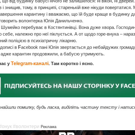
, що від будинку бабусі нічого не залишилося: ні вікон, ні дверей
 і знищив, тому, в принципі, старенькій вже нікуди повертатися.
авершення карантину і вважаємо, що їй буде краще в будинку дл
говорить волонтерка Юлія Данильченко.
я Шумейко перебуває в Костянтинівці. Вона дуже хвора. Господи
до себе, належно про неї піклується. А от щодо горе-внука – наразі
ий поліцією в психіатричну лікарню.
дописі в
F
acebook пані Юлія звертається до небайдужих громад
 адже карантин продовжили, а бабусю утримують.
нас у
Telegram-каналі
. Там коротко і ясно.
найшли помилку, будь ласка, виділіть частину тексту і натис
#онук
#волонтери
Реклама