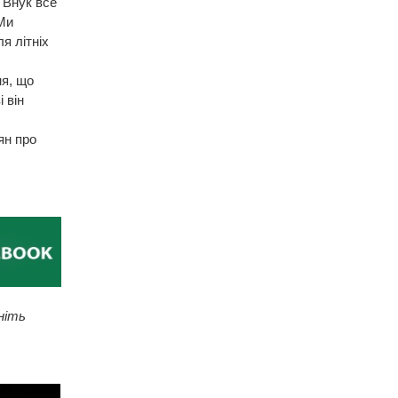
. Внук все
 Ми
я літніх
ня, що
 він
ян про
ніть