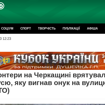
CОЦІУМ
СПОРТ
ТВОРЧІСТЬ
ПУБЛІКАЦІЇ
АФІША
0 12:23
нтери на Черкащині врятува
сю, яку вигнав онук на вулиц
ТО)