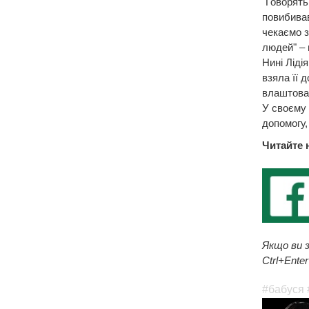
"Говорять
повибивав
чекаємо з
людей" – 
Нині Ліді
взяла її 
влаштован
У своєму 
допомогу,
Читайте 
Якщо ви з
Ctrl+Enter
#бабуся