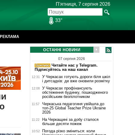
П'ятниця, 7 серпня 2026
33°
РЕКЛАМА
ОСТАННІ НОВИНИ
07 серпня 2026
Читайте нас у Telegram.
Підписуйтесь на наш канал
У Черкасах готують дороги біля шкіл
12:31
і дитсадків: де вже оновили розмітку
У Черкасах профінансують
12:08
обстеження будинку, пошкодженого
ли
російським безпілотником
ю
Черкаська педагогиня увійшла до
11:57
топ-25 Global Teacher Prize Ukraine
2026
На Черкащині за добу сталося
11:22
більше десяти пожеж
Погода різко зміниться: коли
10:52