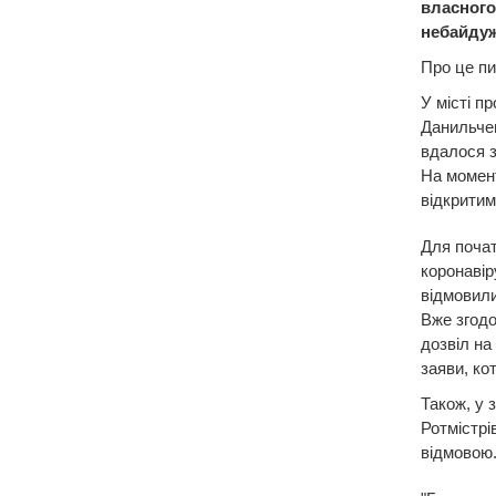
власного
небайдуж
Про це п
У місті п
Данильчен
вдалося з
На момент
відкритим
Для почат
коронавір
відмовили
Вже згодо
дозвіл на
заяви, ко
Також, у 
Ротмістрі
відмовою