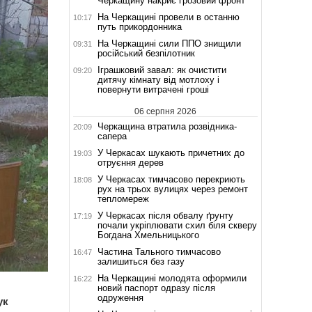
Черкащину накриє грозовий фронт
На Черкащині провели в останню
10:17
путь прикордонника
На Черкащині сили ППО знищили
09:31
російський безпілотник
Іграшковий завал: як очистити
09:20
дитячу кімнату від мотлоху і
повернути витрачені гроші
06 серпня 2026
Черкащина втратила розвідника-
20:09
сапера
У Черкасах шукають причетних до
19:03
отруєння дерев
У Черкасах тимчасово перекриють
18:08
рух на трьох вулицях через ремонт
тепломереж
У Черкасах після обвалу ґрунту
17:19
почали укріплювати схил біля скверу
Богдана Хмельницького
Частина Тального тимчасово
16:47
залишиться без газу
На Черкащині молодята оформили
16:22
новий паспорт одразу після
одруження
ук