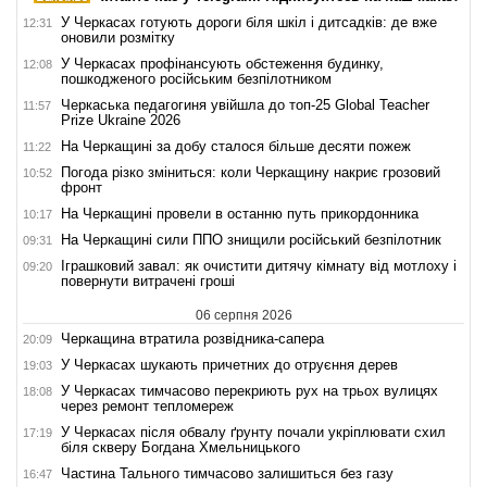
У Черкасах готують дороги біля шкіл і дитсадків: де вже
12:31
оновили розмітку
У Черкасах профінансують обстеження будинку,
12:08
пошкодженого російським безпілотником
Черкаська педагогиня увійшла до топ-25 Global Teacher
11:57
Prize Ukraine 2026
На Черкащині за добу сталося більше десяти пожеж
11:22
Погода різко зміниться: коли Черкащину накриє грозовий
10:52
фронт
На Черкащині провели в останню путь прикордонника
10:17
На Черкащині сили ППО знищили російський безпілотник
09:31
Іграшковий завал: як очистити дитячу кімнату від мотлоху і
09:20
повернути витрачені гроші
06 серпня 2026
Черкащина втратила розвідника-сапера
20:09
У Черкасах шукають причетних до отруєння дерев
19:03
У Черкасах тимчасово перекриють рух на трьох вулицях
18:08
через ремонт тепломереж
У Черкасах після обвалу ґрунту почали укріплювати схил
17:19
біля скверу Богдана Хмельницького
Частина Тального тимчасово залишиться без газу
16:47