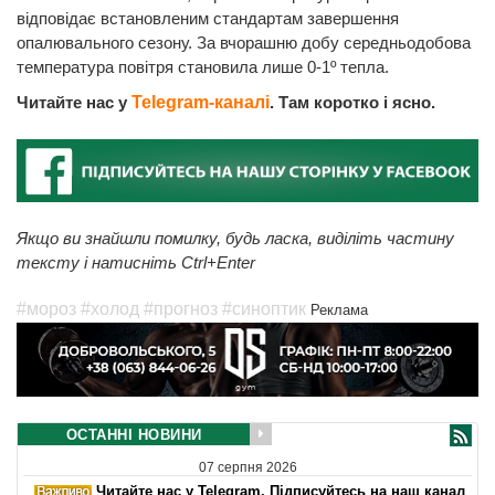
відповідає встановленим стандартам завершення
опалювального сезону. За вчорашню добу середньодобова
температура повітря становила лише 0-1º тепла.
Читайте нас у
Telegram-каналі
. Там коротко і ясно.
Якщо ви знайшли помилку, будь ласка, виділіть частину
тексту і натисніть Ctrl+Enter
#мороз
#холод
#прогноз
#синоптик
Реклама
ОСТАННІ НОВИНИ
07 серпня 2026
Читайте нас у Telegram. Підписуйтесь на наш канал