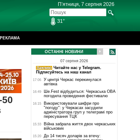
П'ятниця, 7 серпня 2026
31°
РЕКЛАМА
ОСТАННІ НОВИНИ
07 серпня 2026
Читайте нас у Telegram.
Підписуйтесь на наш канал
У центрі Черкас перекинулася
17:06
автівка
Ше.Fest відбудеться: Черкаська ОВА
16:49
погодила проведення фестивалю
-50
Використовували шифри про
16:15
з
"погоду": у Черкасах засудили
адміністратора груп у телеграмі про
пересування ТЦК
Війна забрала життя двох черкаських
15:33
військових
До 14 тисяч доларів за втечу:
15:20