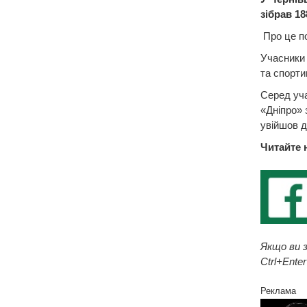
зібрав 18
Про це по
Учасники 
та спорти
Серед уча
«Дніпро» 
увійшов д
Читайте 
Якщо ви з
Ctrl+Enter
Реклама