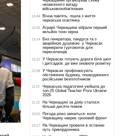
черкащанин організував схему
незаконного виїзду
військовозобов'язаних
Вічна пам'ять: пішла з життя
14:44
черкаська освітянка
Аграрії Черкащини зібрали перший
14:26
мільйон тонн зерна
Без генератора, пандуса та з
13:14
аварійною душовою: у Черкасах
перевірили гуртожиток для
переселенців
У Черкасах готують дороги біля шкіл
12:31
і дитсадків: де вже оновили розмітку
У Черкасах профінансують
12:08
обстеження будинку, пошкодженого
російським безпілотником
Черкаська педагогиня увійшла до
11:57
топ-25 Global Teacher Prize Ukraine
2026
На Черкащині за добу сталося
11:22
більше десяти пожеж
Погода різко зміниться: коли
10:52
Черкащину накриє грозовий фронт
На Черкащині провели в останню
10:17
путь прикордонника
який