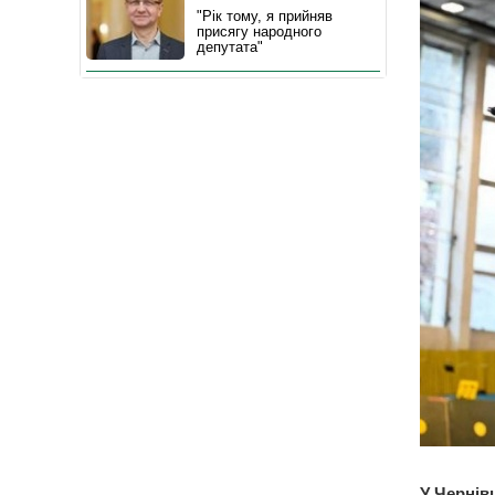
"Рік тому, я прийняв
присягу народного
депутата"
У Чернівц