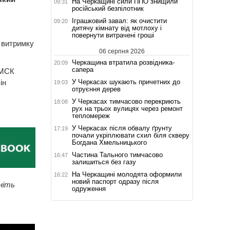
На Черкащині сили ППО знищили
09:31
російський безпілотник
Іграшковий завал: як очистити
09:20
дитячу кімнату від мотлоху і
повернути витрачені гроші
 витримку
06 серпня 2026
Черкащина втратила розвідника-
20:09
сапера
 МСК
У Черкасах шукають причетних до
ін
19:03
отруєння дерев
У Черкасах тимчасово перекриють
18:08
рух на трьох вулицях через ремонт
тепломереж
У Черкасах після обвалу ґрунту
17:19
почали укріплювати схил біля скверу
Богдана Хмельницького
Частина Тального тимчасово
16:47
залишиться без газу
На Черкащині молодята оформили
16:22
новий паспорт одразу після
ніть
одруження