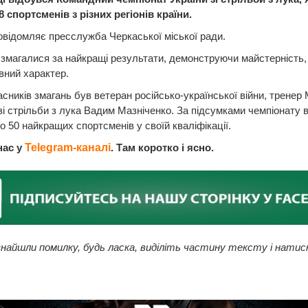
8 спортсменів з різних регіонів країни.
відомляє пресслужба Черкаської міської ради.
змагалися за найкращі результати, демонструючи майстерність,
вний характер.
сників змагань був ветеран російсько-української війни, тренер
зі стрільби з лука Вадим Мазніченко. За підсумками чемпіонату в
о 50 найкращих спортсменів у своїй кваліфікації.
нас у
Telegram-каналі
. Там коротко і ясно.
найшли помилку, будь ласка, виділіть частину тексту і натис