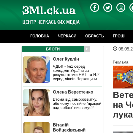
ГОЛОВНА
ЧЕРКАСИ
ОБЛАСТЬ
ГРОШІ
08.05.2
БЛОГИ
Олег Куклін
Реклама
ЧДБК - №1 серед
коледжів України за
результатами НМТ та №2
серед ліцеїв Черкащини
Олена Берестенко
Вете
Втома від саморозвитку,
на Ч
або чому постійне “працюй
над собою” виснажує?
лука
Віталій
Войцехівський