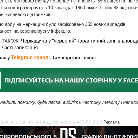
ність ліжкового фонду по області становить 55,5 відсотка, по Ч
 сьогодні розгорнуто в 10 закладах 1960 ліжок. Із них 92 відсотки
ні кисневою підтримкою.
ю добу на Черкащині було зафіксовано 359 нових випадків
ності на коронавірусну інфекцію.
 ТАКОЖ:
Черкащина у "червоній" карантинній зоні: відповіді
 часті запитання.
нас у
Telegram-каналі
. Там коротко і ясно.
найшли помилку, будь ласка, виділіть частину тексту і натис
ірус
#карантин
#пандемія
#ковід
#COVID-19
Реклама