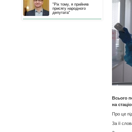
"Рік тому, я прийняв
присягу народного
депутата"
Всього по
на стаціо
Про це пі
За її сло