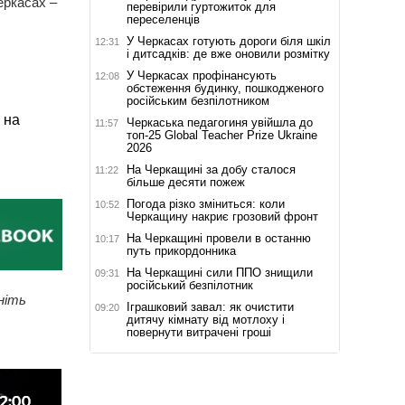
еркасах –
перевірили гуртожиток для
переселенців
У Черкасах готують дороги біля шкіл
12:31
і дитсадків: де вже оновили розмітку
У Черкасах профінансують
12:08
обстеження будинку, пошкодженого
російським безпілотником
 на
Черкаська педагогиня увійшла до
11:57
топ-25 Global Teacher Prize Ukraine
2026
На Черкащині за добу сталося
11:22
більше десяти пожеж
Погода різко зміниться: коли
10:52
Черкащину накриє грозовий фронт
На Черкащині провели в останню
10:17
путь прикордонника
На Черкащині сили ППО знищили
09:31
російський безпілотник
ніть
Іграшковий завал: як очистити
09:20
дитячу кімнату від мотлоху і
повернути витрачені гроші