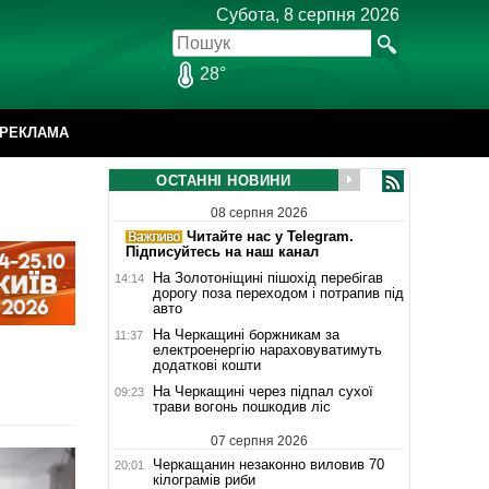
Субота, 8 серпня 2026
28°
РЕКЛАМА
ОСТАННІ НОВИНИ
08 серпня 2026
Читайте нас у Telegram.
Підписуйтесь на наш канал
На Золотоніщині пішохід перебігав
14:14
дорогу поза переходом і потрапив під
авто
На Черкащині боржникам за
11:37
електроенергію нараховуватимуть
додаткові кошти
На Черкащині через підпал сухої
09:23
трави вогонь пошкодив ліс
07 серпня 2026
Черкащанин незаконно виловив 70
20:01
кілограмів риби