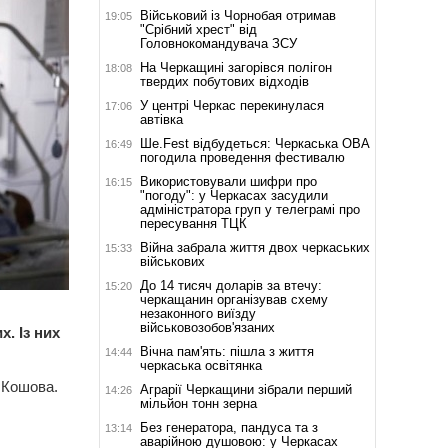
Військовий із Чорнобая отримав
19:05
"Срібний хрест" від
Головнокомандувача ЗСУ
На Черкащині загорівся полігон
18:08
твердих побутових відходів
У центрі Черкас перекинулася
17:06
автівка
Ше.Fest відбудеться: Черкаська ОВА
16:49
погодила проведення фестивалю
Використовували шифри про
16:15
"погоду": у Черкасах засудили
адміністратора груп у телеграмі про
пересування ТЦК
Війна забрала життя двох черкаських
15:33
військових
До 14 тисяч доларів за втечу:
15:20
черкащанин організував схему
незаконного виїзду
військовозобов'язаних
. Із них
Вічна пам'ять: пішла з життя
14:44
черкаська освітянка
 Кошова.
Аграрії Черкащини зібрали перший
14:26
мільйон тонн зерна
Без генератора, пандуса та з
13:14
аварійною душовою: у Черкасах