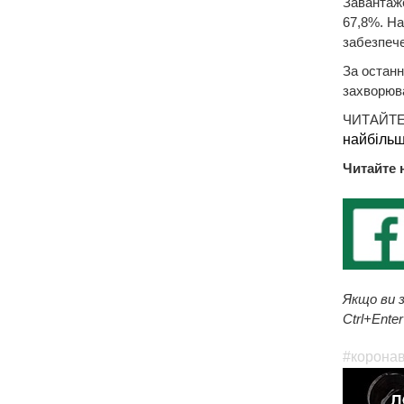
Завантаже
67,8%. На
забезпече
За останн
захворюва
ЧИТАЙТЕ
найбільш
Читайте 
Якщо ви з
Ctrl+Enter
#коронав