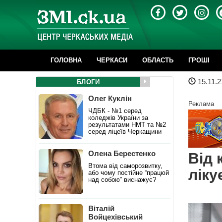
ГОЛОВНА
ЧЕРКАСИ
ОБЛАСТЬ
ГРОШІ
15.11.2
БЛОГИ
Олег Куклін
Реклама
ЧДБК - №1 серед
коледжів України за
результатами НМТ та №2
серед ліцеїв Черкащини
Олена Берестенко
Від 
Втома від саморозвитку,
ліку
або чому постійне “працюй
над собою” виснажує?
Віталій
Войцехівський