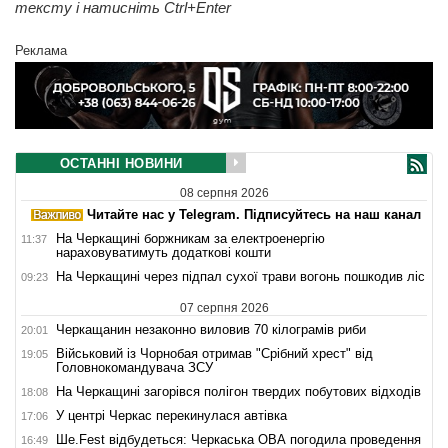
тексту і натисніть Ctrl+Enter
Реклама
ОСТАННІ НОВИНИ
08 серпня 2026
Читайте нас у Telegram. Підписуйтесь на наш канал
На Черкащині боржникам за електроенергію
11:37
нараховуватимуть додаткові кошти
На Черкащині через підпал сухої трави вогонь пошкодив ліс
09:23
07 серпня 2026
Черкащанин незаконно виловив 70 кілограмів риби
20:01
Військовий із Чорнобая отримав "Срібний хрест" від
19:05
Головнокомандувача ЗСУ
На Черкащині загорівся полігон твердих побутових відходів
18:08
У центрі Черкас перекинулася автівка
17:06
Ше.Fest відбудеться: Черкаська ОВА погодила проведення
16:49