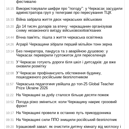
фестивалю
Використовували шифри про "погоду": у Черкасах засудили
16:15
адміністратора груп у телеграмі про пересування ТЦК
Війна забрала життя двох черкаських військових
15:33
До 14 тисяч доларів за втечу: черкащанин організував
15:20
схему незаконного виїзду військовозобов'язаних
Вічна пам'ять: пішла з життя черкаська освітянка
14:44
Аграрії Черкащини зібрали перший мільйон тонн зерна
14:26
Без генератора, пандуса та з аварійною душовою: у
13:14
Черкасах перевірили гуртожиток для переселенців
У Черкасах готують дороги біля шкіл і дитсадків: де вже
12:31
оновили розмітку
У Черкасах профінансують обстеження будинку,
12:08
пошкодженого російським безпілотником
Черкаська педагогиня увійшла до топ-25 Global Teacher
11:57
Prize Ukraine 2026
На Черкащині за добу сталося більше десяти пожеж
11:22
Погода різко зміниться: коли Черкащину накриє грозовий
10:52
фронт
На Черкащині провели в останню путь прикордонника
10:17
На Черкащині сили ППО знищили російський безпілотник
09:31
Іграшковий завал: як очистити дитячу кімнату від мотлоху і
09:20