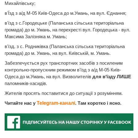
Михайлівську;
вʼЇзд з а/д М-05 Київ-Одеса до м.Умань, на вул. Єднання;
вʼїзд з с.Городецьке (Паланська сільська територіальна
громада) до м. Умань, на перехресті вул. Городецька - вул.
Максима Залізняка м. Умань;
вʼїзд. з с. Родниківка (Паланська сільська територіальна
громада) до м. Умань, на вул. Київській, м. Умань.
Забезпечується рух транспортних засобів з посиленим
контрольно-пропускним режимом вʼїзд з а/д М-05 Київ-
Одеса до м.Умань, на вул. Визволителів
для вʼїзду
ЛИШЕ
паломників-хасидів.
Жителів просять поставитися до ситуації з розумінням.
Читайте нас у
Telegram-каналі
. Там коротко і ясно.