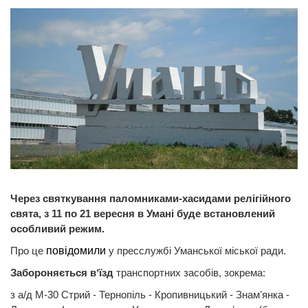
Через святкування паломниками-хасидами релігійного
свята, з 11 по 21 вересня в Умані буде встановлений
особливий режим.
Про це
повідомили
у пресслужбі Уманської міської ради.
Забороняється вʼїзд
транспортних засобів, зокрема:
з а/д М-30 Стрий - Тернопіль - Кропивницький - Знамʼянка -