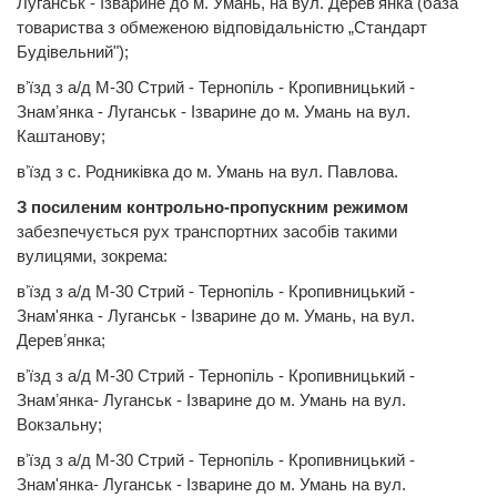
Луганськ - Ізварине до м. Умань, на вул. Деревʼянка (база
товариства з обмеженою відповідальністю „Стандарт
Будівельний");
вʼїзд з а/д М-30 Стрий - Тернопіль - Кропивницький -
Знамʼянка - Луганськ - Ізварине до м. Умань на вул.
Каштанову;
вʼїзд з с. Родниківка до м. Умань на вул. Павлова.
З посиленим контрольно-пропускним режимом
забезпечується рух транспортних засобів такими
вулицями, зокрема:
вʼїзд з а/д М-30 Стрий - Тернопіль - Кропивницький -
Знам'янка - Луганськ - Ізварине до м. Умань, на вул.
Деревʼянка;
вʼїзд з а/д М-30 Стрий - Тернопіль - Кропивницький -
Знамʼянка- Луганськ - Ізварине до м. Умань на вул.
Вокзальну;
вʼїзд з а/д М-30 Стрий - Тернопіль - Кропивницький -
Знам'янка- Луганськ - Ізварине до м. Умань на вул.