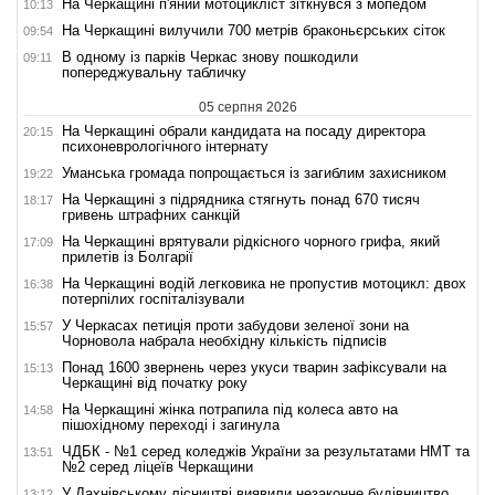
На Черкащині п'яний мотоцикліст зіткнувся з мопедом
10:13
На Черкащині вилучили 700 метрів браконьєрських сіток
09:54
В одному із парків Черкас знову пошкодили
09:11
попереджувальну табличку
05 серпня 2026
На Черкащині обрали кандидата на посаду директора
20:15
психоневрологічного інтернату
Уманська громада попрощається із загиблим захисником
19:22
На Черкащині з підрядника стягнуть понад 670 тисяч
18:17
гривень штрафних санкцій
На Черкащині врятували рідкісного чорного грифа, який
17:09
прилетів із Болгарії
На Черкащині водій легковика не пропустив мотоцикл: двох
16:38
потерпілих госпіталізували
У Черкасах петиція проти забудови зеленої зони на
15:57
Чорновола набрала необхідну кількість підписів
Понад 1600 звернень через укуси тварин зафіксували на
15:13
Черкащині від початку року
На Черкащині жінка потрапила під колеса авто на
14:58
пішохідному переході і загинула
ЧДБК - №1 серед коледжів України за результатами НМТ та
13:51
№2 серед ліцеїв Черкащини
У Дахнівському лісництві виявили незаконне будівництво
13:12