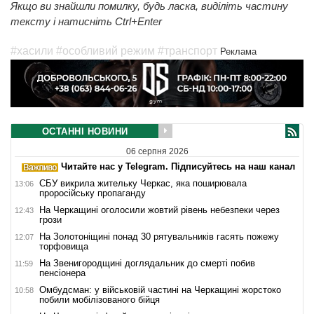
Якщо ви знайшли помилку, будь ласка, виділіть частину
тексту і натисніть Ctrl+Enter
#хасили
#особливий режим
#транспорт
Реклама
ОСТАННІ НОВИНИ
06 серпня 2026
Читайте нас у Telegram. Підписуйтесь на наш канал
СБУ викрила жительку Черкас, яка поширювала
13:06
проросійську пропаганду
На Черкащині оголосили жовтий рівень небезпеки через
12:43
грози
На Золотоніщині понад 30 рятувальників гасять пожежу
12:07
торфовища
На Звенигородщині доглядальник до смерті побив
11:59
пенсіонера
Омбудсман: у військовій частині на Черкащині жорстоко
10:58
побили мобілізованого бійця