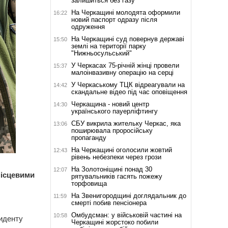
залишиться без газу
На Черкащині молодята оформили
16:22
новий паспорт одразу після
одруження
На Черкащині суд повернув державі
15:50
землі на території парку
"Нижньосульський"
У Черкасах 75-річній жінці провели
15:37
малоінвазивну операцію на серці
У Черкаському ТЦК відреагували на
14:42
скандальне відео під час оповіщення
Черкащина - новий центр
14:30
українського пауерліфтингу
СБУ викрила жительку Черкас, яка
13:06
поширювала проросійську
пропаганду
На Черкащині оголосили жовтий
12:43
рівень небезпеки через грози
На Золотоніщині понад 30
12:07
місцевими
рятувальників гасять пожежу
торфовища
На Звенигородщині доглядальник до
11:59
смерті побив пенсіонера
Омбудсман: у військовій частині на
10:58
циденту
Черкащині жорстоко побили