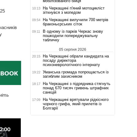
мобілізованого бійця
На Черкащині п'яний мотоцикліст
10:13
125
зіткнувся з мопедом
На Черкащині вилучили 700 метрів
09:54
браконьєрських сіток
часників
В одному із парків Черкас знову
09:11
у
пошкодили попереджувальну
табличку
05 серпня 2026
На Черкащині обрали кандидата на
20:15
посаду директора
психоневрологічного інтернату
Уманська громада попрощається із
19:22
загиблим захисником
На Черкащині з підрядника стягнуть
18:17
понад 670 тисяч гривень штрафних
санкцій
ніть
На Черкащині врятували рідкісного
17:09
чорного грифа, який прилетів із
Болгарії