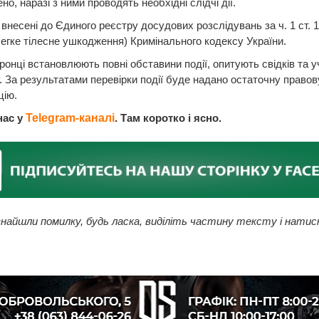
но, наразі з ними проводять необхідні слідчі дії.
 внесені до Єдиного реєстру досудових розслідувань за ч. 1 ст. 
егке тілесне ушкодження) Кримінального кодексу України.
онці встановлюють повні обставини події, опитують свідків та у
. За результатами перевірки події буде надано остаточну правов
цію.
нас у
Telegram-каналі
. Там коротко і ясно.
найшли помилку, будь ласка, виділіть частину тексту і натис