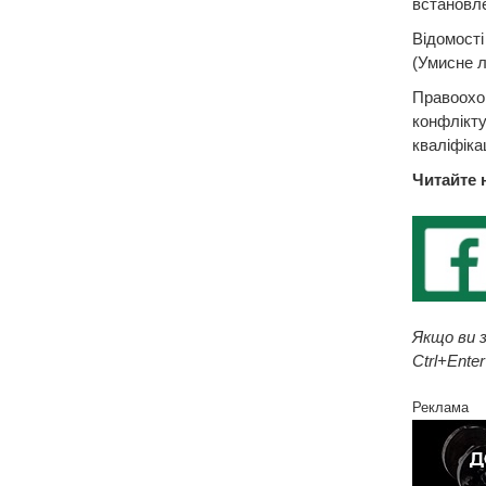
встановле
Відомості
(Умисне л
Правоохор
конфлікту
кваліфіка
Читайте 
Якщо ви з
Ctrl+Enter
Реклама