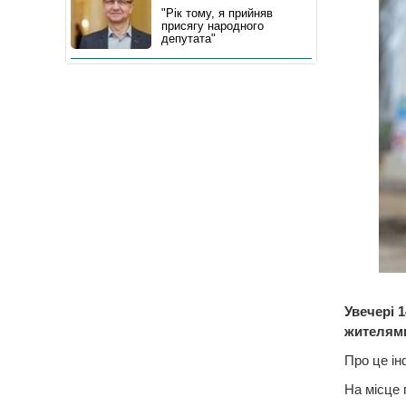
"Рік тому, я прийняв
присягу народного
депутата"
Увечері 
жителями
Про це ін
На місце 