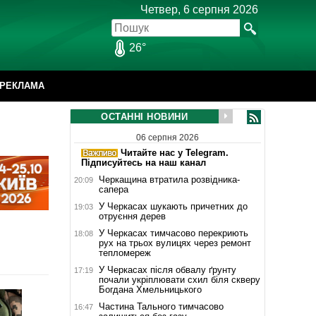
Четвер, 6 серпня 2026
26°
РЕКЛАМА
ОСТАННІ НОВИНИ
06 серпня 2026
Читайте нас у Telegram.
Підписуйтесь на наш канал
Черкащина втратила розвідника-
20:09
сапера
У Черкасах шукають причетних до
19:03
отруєння дерев
У Черкасах тимчасово перекриють
18:08
рух на трьох вулицях через ремонт
тепломереж
У Черкасах після обвалу ґрунту
17:19
почали укріплювати схил біля скверу
Богдана Хмельницького
Частина Тального тимчасово
16:47