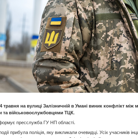
14 травня на вулиці Залізничній в Умані виник конфлікт між 
 та військовослужбовцями ТЦК.
формує пресслужба ГУ НП області.
події прибула поліція, яку викликали очевидці. Усіх учасників ін