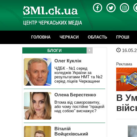
ГОЛОВНА
ЧЕРКАСИ
ОБЛАСТЬ
ГРОШІ
16.05.2
БЛОГИ
Олег Куклін
Реклама
ЧДБК - №1 серед
коледжів України за
результатами НМТ та №2
серед ліцеїв Черкащини
Олена Берестенко
В Ум
Втома від саморозвитку,
війс
або чому постійне “працюй
над собою” виснажує?
Віталій
Войцехівський