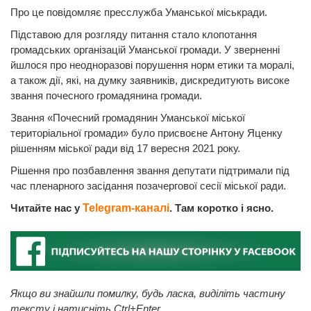
Про це повідомляє пресслужба Уманської міськради.
Підставою для розгляду питання стало клопотання
громадських організацій Уманської громади. У зверненні
йшлося про неодноразові порушення норм етики та моралі,
а також дії, які, на думку заявників, дискредитують високе
звання почесного громадянина громади.
Звання «Почесний громадянин Уманської міської
територіальної громади» було присвоєне Антону Яценку
рішенням міської ради від 17 вересня 2021 року.
Рішення про позбавлення звання депутати підтримали під
час пленарного засідання позачергової сесії міської ради.
Читайте нас у
Telegram-каналі
. Там коротко і ясно.
Якщо ви знайшли помилку, будь ласка, виділіть частину
тексту і натисніть Ctrl+Enter