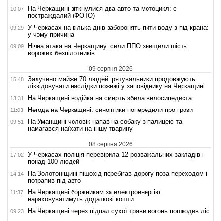
На Черкащині зіткнулися два авто та мотоцикл: є
10:07
постраждалий (ФОТО)
У Черкасах на кілька днів заборонять пити воду з-під крана:
09:29
у чому причина
Нічна атака на Черкащину: сили ППО знищили шість
09:09
ворожих безпілотників
09 серпня 2026
Залучено майже 70 людей: рятувальники продовжують
15:48
ліквідовувати наслідки пожежі у заповіднику на Черкащині
На Черкащині водійка на смерть збила велосипедиста
13:31
Негода на Черкащині: синоптики попередили про грози
11:03
На Уманщині чоловік напав на собаку з палицею та
09:51
намагався наїхати на іншу тварину
08 серпня 2026
У Черкасах поліція перевірила 12 розважальних закладів і
17:02
понад 100 людей
На Золотоніщині пішохід перебігав дорогу поза переходом і
14:14
потрапив під авто
На Черкащині боржникам за електроенергію
11:37
нараховуватимуть додаткові кошти
На Черкащині через підпал сухої трави вогонь пошкодив ліс
09:23