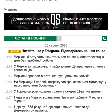
Реклама
ОСТАННІ НОВИНИ
10 серпня 2026
Читайте нас у Telegram. Підписуйтесь на наш канал
Черкаські рятувальники отримали сонячну електростанцію
14:58
для безперебійної роботи
У Черкасах зафіксували забруднення Дніпра через зливову
13:59
каналізацію
Черкаси провели в останню путь двох захисників
13:45
На Черкащині чоловік погрожував гранатою біля магазину: у
12:29
нього вилучили боєприпаси
У Городищі розслідують трагічну смерть 11-річної дитини
12:16
Педагога з Черкас відзначили Премією Кабінету Міністрів
11:57
України
Церкву 1838 року на Черкащині хочуть внести до
10:55
Держреєстру пам'яток