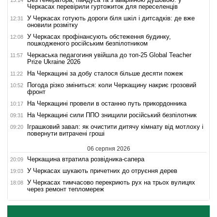
Черкасах перевірили гуртожиток для переселенців
У Черкасах готують дороги біля шкіл і дитсадків: де вже
12:31
оновили розмітку
У Черкасах профінансують обстеження будинку,
12:08
пошкодженого російським безпілотником
Черкаська педагогиня увійшла до топ-25 Global Teacher
11:57
Prize Ukraine 2026
На Черкащині за добу сталося більше десяти пожеж
11:22
Погода різко зміниться: коли Черкащину накриє грозовий
10:52
фронт
На Черкащині провели в останню путь прикордонника
10:17
На Черкащині сили ППО знищили російський безпілотник
09:31
Іграшковий завал: як очистити дитячу кімнату від мотлоху і
09:20
повернути витрачені гроші
06 серпня 2026
Черкащина втратила розвідника-сапера
20:09
У Черкасах шукають причетних до отруєння дерев
19:03
У Черкасах тимчасово перекриють рух на трьох вулицях
18:08
через ремонт тепломереж