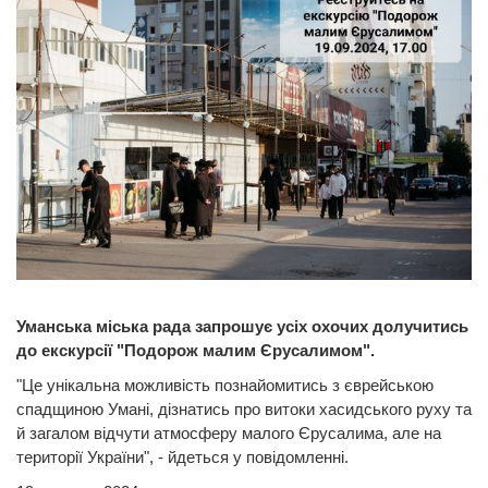
Уманська міська рада запрошує усіх охочих долучитись
до екскурсії "Подорож малим Єрусалимом".
"Це унікальна можливість познайомитись з єврейською
спадщиною Умані, дізнатись про витоки хасидського руху та
й загалом відчути атмосферу малого Єрусалима, але на
території України", - йдеться у повідомленні.