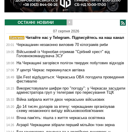
ОСТАННІ НОВИНИ
07 серпня 2026
Читайте нас у Telegram. Підписуйтесь на наш канал
Черкащанин незаконно виловив 70 кілограмів риби
20:01
Військовий із Чорнобая отримав "Срібний хрест" від
19:05
Головнокомандувача ЗСУ
На Черкащині загорівся полігон твердих побутових відходів
18:08
У центрі Черкас перекинулася автівка
17:06
Ше.Fest відбудеться: Черкаська ОВА погодила проведення
16:49
фестивалю
Використовували шифри про "погоду": у Черкасах засудили
16:15
адміністратора груп у телеграмі про пересування ТЦК
Війна забрала життя двох черкаських військових
15:33
До 14 тисяч доларів за втечу: черкащанин організував
15:20
схему незаконного виїзду військовозобов'язаних
Вічна пам'ять: пішла з життя черкаська освітянка
14:44
Аграрії Черкащини зібрали перший мільйон тонн зерна
14:26
Без генератора, пандуса та з аварійною душовою: у
13:14