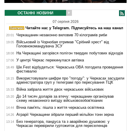
ОСТАННІ НОВИНИ
07 серпня 2026
Читайте нас у Telegram. Підписуйтесь на наш канал
Черкащанин незаконно виловив 70 кілограмів риби
20:01
Військовий із Чорнобая отримав "Срібний хрест" від
19:05
Головнокомандувача ЗСУ
На Черкащині загорівся полігон твердих побутових відходів
18:08
У центрі Черкас перекинулася автівка
17:06
Ше.Fest відбудеться: Черкаська ОВА погодила проведення
16:49
фестивалю
Використовували шифри про "погоду": у Черкасах засудили
16:15
адміністратора груп у телеграмі про пересування ТЦК
Війна забрала життя двох черкаських військових
15:33
До 14 тисяч доларів за втечу: черкащанин організував
15:20
схему незаконного виїзду військовозобов'язаних
Вічна пам'ять: пішла з життя черкаська освітянка
14:44
Аграрії Черкащини зібрали перший мільйон тонн зерна
14:26
Без генератора, пандуса та з аварійною душовою: у
13:14
Черкасах перевірили гуртожиток для переселенців