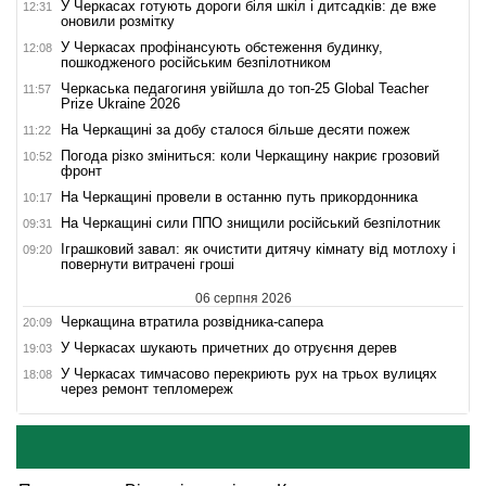
У Черкасах готують дороги біля шкіл і дитсадків: де вже
12:31
оновили розмітку
У Черкасах профінансують обстеження будинку,
12:08
пошкодженого російським безпілотником
Черкаська педагогиня увійшла до топ-25 Global Teacher
11:57
Prize Ukraine 2026
На Черкащині за добу сталося більше десяти пожеж
11:22
Погода різко зміниться: коли Черкащину накриє грозовий
10:52
фронт
На Черкащині провели в останню путь прикордонника
10:17
На Черкащині сили ППО знищили російський безпілотник
09:31
Іграшковий завал: як очистити дитячу кімнату від мотлоху і
09:20
повернути витрачені гроші
06 серпня 2026
Черкащина втратила розвідника-сапера
20:09
У Черкасах шукають причетних до отруєння дерев
19:03
У Черкасах тимчасово перекриють рух на трьох вулицях
18:08
через ремонт тепломереж