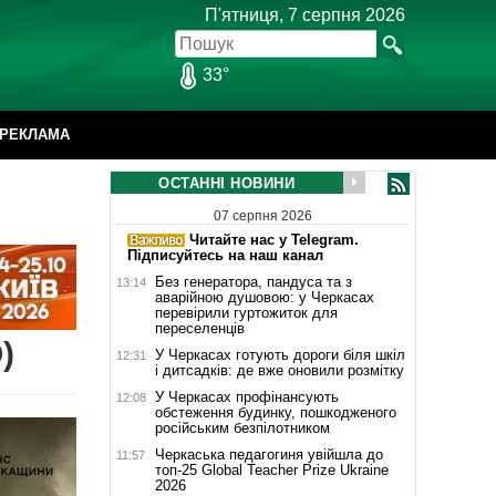
П'ятниця, 7 серпня 2026
33°
РЕКЛАМА
ОСТАННІ НОВИНИ
07 серпня 2026
Читайте нас у Telegram.
Підписуйтесь на наш канал
Без генератора, пандуса та з
13:14
аварійною душовою: у Черкасах
перевірили гуртожиток для
переселенців
)
У Черкасах готують дороги біля шкіл
12:31
і дитсадків: де вже оновили розмітку
У Черкасах профінансують
12:08
обстеження будинку, пошкодженого
російським безпілотником
Черкаська педагогиня увійшла до
11:57
топ-25 Global Teacher Prize Ukraine
2026