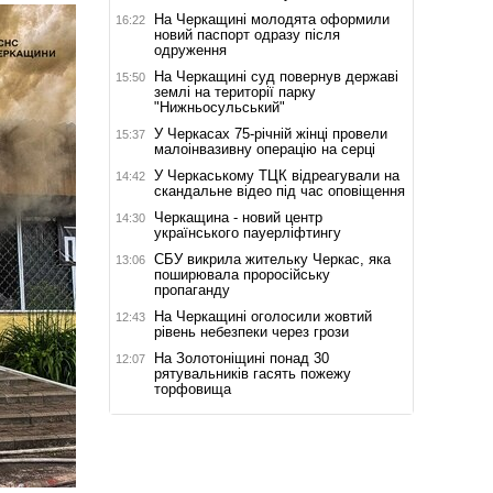
На Черкащині молодята оформили
16:22
новий паспорт одразу після
одруження
На Черкащині суд повернув державі
15:50
землі на території парку
"Нижньосульський"
У Черкасах 75-річній жінці провели
15:37
малоінвазивну операцію на серці
У Черкаському ТЦК відреагували на
14:42
скандальне відео під час оповіщення
Черкащина - новий центр
14:30
українського пауерліфтингу
СБУ викрила жительку Черкас, яка
13:06
поширювала проросійську
пропаганду
На Черкащині оголосили жовтий
12:43
рівень небезпеки через грози
На Золотоніщині понад 30
12:07
рятувальників гасять пожежу
торфовища