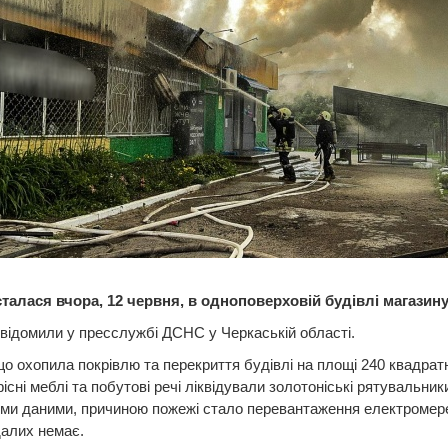
талася вчора, 12 червня, в одноповерховій будівлі магазину
відомили у пресслужбі ДСНС у Черкаській області.
о охопила покрівлю та перекриття будівлі на площі 240 квадрат
фісні меблі та побутові речі ліквідували золотоніські рятувальник
ми даними, причиною пожежі стало перевантаження електромере
алих немає.