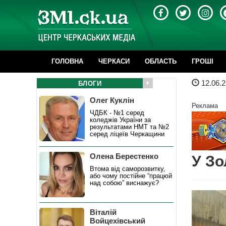
ГОЛОВНА
ЧЕРКАСИ
ОБЛАСТЬ
ГРОШІ
12.06.2
БЛОГИ
Олег Куклін
Реклама
ЧДБК - №1 серед
коледжів України за
результатами НМТ та №2
серед ліцеїв Черкащини
Олена Берестенко
У Зо
Втома від саморозвитку,
або чому постійне “працюй
над собою” виснажує?
Віталій
Войцехівський