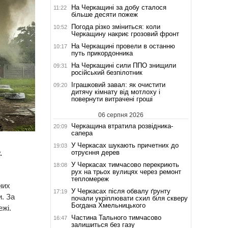
На Черкащині за добу сталося
11:22
більше десяти пожеж
Погода різко зміниться: коли
10:52
Черкащину накриє грозовий фронт
На Черкащині провели в останню
10:17
путь прикордонника
На Черкащині сили ППО знищили
09:31
російський безпілотник
Іграшковий завал: як очистити
09:20
дитячу кімнату від мотлоху і
повернути витрачені гроші
06 серпня 2026
Черкащина втратила розвідника-
20:09
сапера
У Черкасах шукають причетних до
19:03
отруєння дерев
.
У Черкасах тимчасово перекриють
18:08
рух на трьох вулицях через ремонт
тепломереж
них
У Черкасах після обвалу ґрунту
17:19
и. За
почали укріплювати схил біля скверу
Богдана Хмельницького
жі.
Частина Тального тимчасово
16:47
залишиться без газу