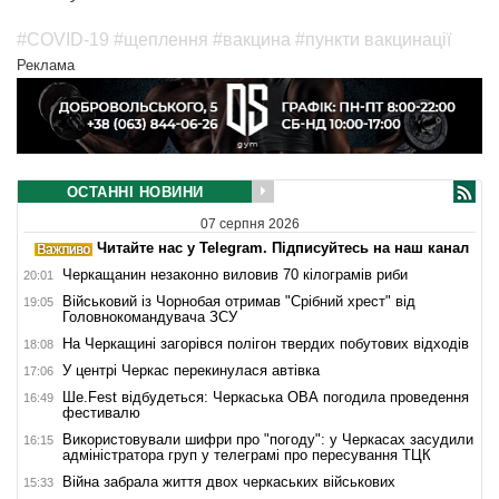
#COVID-19
#щеплення
#вакцина
#пункти вакцинації
Реклама
ОСТАННІ НОВИНИ
07 серпня 2026
Читайте нас у Telegram. Підписуйтесь на наш канал
Черкащанин незаконно виловив 70 кілограмів риби
20:01
Військовий із Чорнобая отримав "Срібний хрест" від
19:05
Головнокомандувача ЗСУ
На Черкащині загорівся полігон твердих побутових відходів
18:08
У центрі Черкас перекинулася автівка
17:06
Ше.Fest відбудеться: Черкаська ОВА погодила проведення
16:49
фестивалю
Використовували шифри про "погоду": у Черкасах засудили
16:15
адміністратора груп у телеграмі про пересування ТЦК
Війна забрала життя двох черкаських військових
15:33