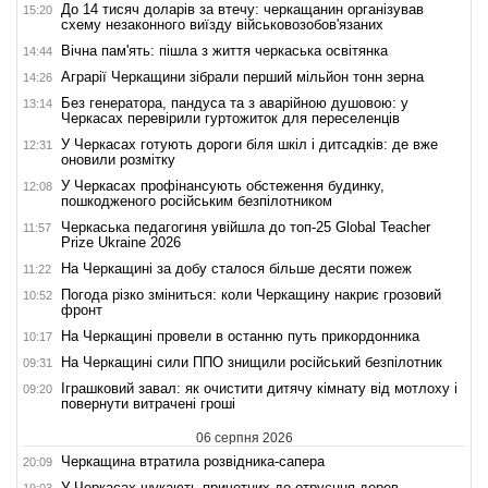
До 14 тисяч доларів за втечу: черкащанин організував
15:20
схему незаконного виїзду військовозобов'язаних
Вічна пам'ять: пішла з життя черкаська освітянка
14:44
Аграрії Черкащини зібрали перший мільйон тонн зерна
14:26
Без генератора, пандуса та з аварійною душовою: у
13:14
Черкасах перевірили гуртожиток для переселенців
У Черкасах готують дороги біля шкіл і дитсадків: де вже
12:31
оновили розмітку
У Черкасах профінансують обстеження будинку,
12:08
пошкодженого російським безпілотником
Черкаська педагогиня увійшла до топ-25 Global Teacher
11:57
Prize Ukraine 2026
На Черкащині за добу сталося більше десяти пожеж
11:22
Погода різко зміниться: коли Черкащину накриє грозовий
10:52
фронт
На Черкащині провели в останню путь прикордонника
10:17
На Черкащині сили ППО знищили російський безпілотник
09:31
Іграшковий завал: як очистити дитячу кімнату від мотлоху і
09:20
повернути витрачені гроші
06 серпня 2026
Черкащина втратила розвідника-сапера
20:09
У Черкасах шукають причетних до отруєння дерев