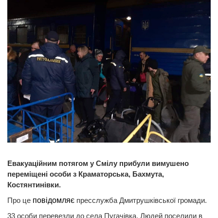
Евакуаційним потягом у Смілу прибули вимушено
переміщені особи з Краматорська, Бахмута,
Костянтинівки.
Про це
повідомляє
пресслужба Дмитрушківської громади.
33 особи перевезли до села Пугачівка. Людей поселили в