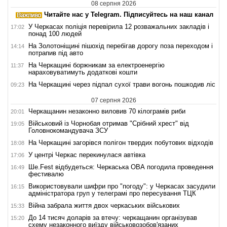
08 серпня 2026
Читайте нас у Telegram. Підписуйтесь на наш канал
У Черкасах поліція перевірила 12 розважальних закладів і
17:02
понад 100 людей
На Золотоніщині пішохід перебігав дорогу поза переходом і
14:14
потрапив під авто
На Черкащині боржникам за електроенергію
11:37
нараховуватимуть додаткові кошти
На Черкащині через підпал сухої трави вогонь пошкодив ліс
09:23
07 серпня 2026
Черкащанин незаконно виловив 70 кілограмів риби
20:01
Військовий із Чорнобая отримав "Срібний хрест" від
19:05
Головнокомандувача ЗСУ
На Черкащині загорівся полігон твердих побутових відходів
18:08
У центрі Черкас перекинулася автівка
17:06
Ше.Fest відбудеться: Черкаська ОВА погодила проведення
16:49
фестивалю
Використовували шифри про "погоду": у Черкасах засудили
16:15
адміністратора груп у телеграмі про пересування ТЦК
Війна забрала життя двох черкаських військових
15:33
До 14 тисяч доларів за втечу: черкащанин організував
15:20
схему незаконного виїзду військовозобов'язаних