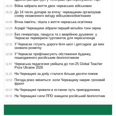
Війна забрала життя двох черкаських військових
15:33
До 14 тисяч доларів за втечу: черкащанин організував
15:20
схему незаконного виїзду військовозобов'язаних
Вічна пам'ять: пішла з життя черкаська освітянка
14:44
Аграрії Черкащини зібрали перший мільйон тонн зерна
14:26
Без генератора, пандуса та з аварійною душовою: у
13:14
Черкасах перевірили гуртожиток для переселенців
У Черкасах готують дороги біля шкіл і дитсадків: де вже
12:31
оновили розмітку
У Черкасах профінансують обстеження будинку,
12:08
пошкодженого російським безпілотником
Черкаська педагогиня увійшла до топ-25 Global Teacher
11:57
Prize Ukraine 2026
На Черкащині за добу сталося більше десяти пожеж
11:22
Погода різко зміниться: коли Черкащину накриє грозовий
10:52
фронт
На Черкащині провели в останню путь прикордонника
10:17
На Черкащині сили ППО знищили російський безпілотник
09:31