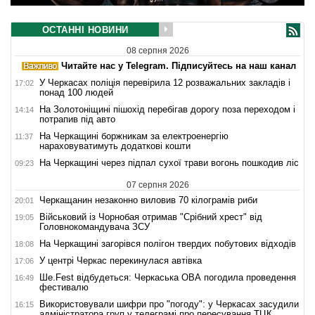
ОСТАННІ НОВИНИ
08 серпня 2026
Читайте нас у Telegram. Підписуйтесь на наш канал
У Черкасах поліція перевірила 12 розважальних закладів і
17:02
понад 100 людей
На Золотоніщині пішохід перебігав дорогу поза переходом і
14:14
потрапив під авто
На Черкащині боржникам за електроенергію
11:37
нараховуватимуть додаткові кошти
На Черкащині через підпал сухої трави вогонь пошкодив ліс
09:23
07 серпня 2026
Черкащанин незаконно виловив 70 кілограмів риби
20:01
Військовий із Чорнобая отримав "Срібний хрест" від
19:05
Головнокомандувача ЗСУ
На Черкащині загорівся полігон твердих побутових відходів
18:08
У центрі Черкас перекинулася автівка
17:06
Ше.Fest відбудеться: Черкаська ОВА погодила проведення
16:49
фестивалю
Використовували шифри про "погоду": у Черкасах засудили
16:15
адміністратора груп у телеграмі про пересування ТЦК