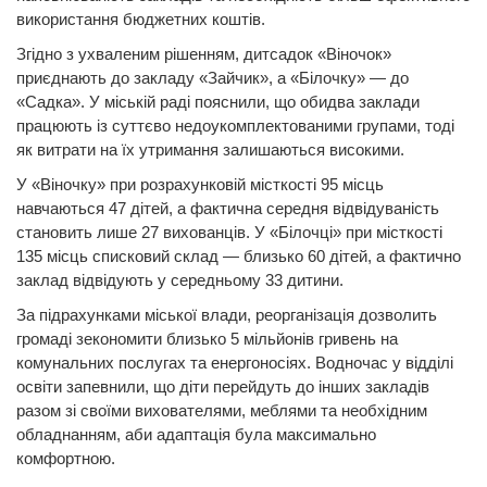
використання бюджетних коштів.
Згідно з ухваленим рішенням, дитсадок «Віночок»
приєднають до закладу «Зайчик», а «Білочку» — до
«Садка». У міській раді пояснили, що обидва заклади
працюють із суттєво недоукомплектованими групами, тоді
як витрати на їх утримання залишаються високими.
У «Віночку» при розрахунковій місткості 95 місць
навчаються 47 дітей, а фактична середня відвідуваність
становить лише 27 вихованців. У «Білочці» при місткості
135 місць списковий склад — близько 60 дітей, а фактично
заклад відвідують у середньому 33 дитини.
За підрахунками міської влади, реорганізація дозволить
громаді зекономити близько 5 мільйонів гривень на
комунальних послугах та енергоносіях. Водночас у відділі
освіти запевнили, що діти перейдуть до інших закладів
разом зі своїми вихователями, меблями та необхідним
обладнанням, аби адаптація була максимально
комфортною.