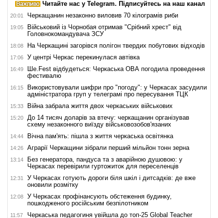
Читайте нас у Telegram. Підписуйтесь на наш канал
Черкащанин незаконно виловив 70 кілограмів риби
20:01
Військовий із Чорнобая отримав "Срібний хрест" від
19:05
Головнокомандувача ЗСУ
На Черкащині загорівся полігон твердих побутових відходів
18:08
У центрі Черкас перекинулася автівка
17:06
Ше.Fest відбудеться: Черкаська ОВА погодила проведення
16:49
фестивалю
Використовували шифри про "погоду": у Черкасах засудили
16:15
адміністратора груп у телеграмі про пересування ТЦК
Війна забрала життя двох черкаських військових
15:33
До 14 тисяч доларів за втечу: черкащанин організував
15:20
схему незаконного виїзду військовозобов'язаних
Вічна пам'ять: пішла з життя черкаська освітянка
14:44
Аграрії Черкащини зібрали перший мільйон тонн зерна
14:26
Без генератора, пандуса та з аварійною душовою: у
13:14
Черкасах перевірили гуртожиток для переселенців
У Черкасах готують дороги біля шкіл і дитсадків: де вже
12:31
оновили розмітку
У Черкасах профінансують обстеження будинку,
12:08
пошкодженого російським безпілотником
Черкаська педагогиня увійшла до топ-25 Global Teacher
11:57