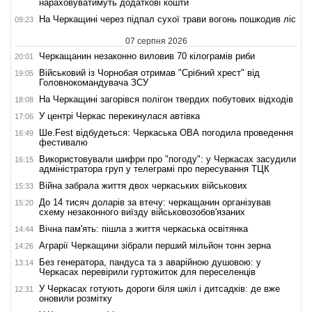
нараховуватимуть додаткові кошти
На Черкащині через підпал сухої трави вогонь пошкодив ліс
09:23
07 серпня 2026
Черкащанин незаконно виловив 70 кілограмів риби
20:01
Військовий із Чорнобая отримав "Срібний хрест" від
19:05
Головнокомандувача ЗСУ
На Черкащині загорівся полігон твердих побутових відходів
18:08
У центрі Черкас перекинулася автівка
17:06
Ше.Fest відбудеться: Черкаська ОВА погодила проведення
16:49
фестивалю
Використовували шифри про "погоду": у Черкасах засудили
16:15
адміністратора груп у телеграмі про пересування ТЦК
Війна забрала життя двох черкаських військових
15:33
До 14 тисяч доларів за втечу: черкащанин організував
15:20
схему незаконного виїзду військовозобов'язаних
Вічна пам'ять: пішла з життя черкаська освітянка
14:44
Аграрії Черкащини зібрали перший мільйон тонн зерна
14:26
Без генератора, пандуса та з аварійною душовою: у
13:14
Черкасах перевірили гуртожиток для переселенців
У Черкасах готують дороги біля шкіл і дитсадків: де вже
12:31
оновили розмітку