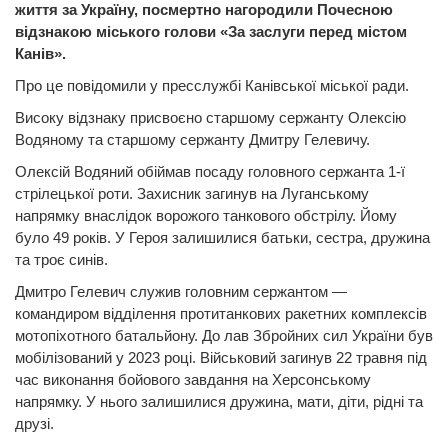
життя за Україну, посмертно нагородили Почесною
відзнакою міського голови «За заслуги перед містом
Канів».
Про це повідомили у пресслужбі Канівської міської ради.
Високу відзнаку присвоєно старшому сержанту Олексію
Водяному та старшому сержанту Дмитру Гелевичу.
Олексій Водяний обіймав посаду головного сержанта 1-ї
стрілецької роти. Захисник загинув на Луганському
напрямку внаслідок ворожого танкового обстрілу. Йому
було 49 років. У Героя залишилися батьки, сестра, дружина
та троє синів.
Дмитро Гелевич служив головним сержантом —
командиром відділення протитанкових ракетних комплексів
мотопіхотного батальйону. До лав Збройних сил України був
мобілізований у 2023 році. Військовий загинув 22 травня під
час виконання бойового завдання на Херсонському
напрямку. У нього залишилися дружина, мати, діти, рідні та
друзі.